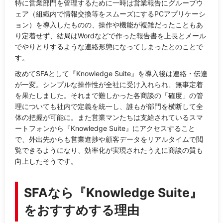
特に営業部門を管理するために一時は営業報告にグループウ
ェア（組織内で情報交換等をスムーズにするPCアプリケーシ
ョン）を導入したものの、操作や機能が複雑だったこともあ
り定着せず、結局はWordなどで作った報告書を上長とメール
でやりとりするような連絡形態になってしまったとのことで
す。
改めてSFAとして『Knowledge Suite』を導入後は連絡・伝達
が一変。シンプルな操作性が全社に受け入れられ、無事定着
を果たしました。それまで難しかった各商談の「確度」の管
理についても社内で定義を統一し、誰もが部門を横断して全
体の把握が可能に。また営業マンたちは支給されているスマ
ートフォンから『Knowledge Suite』にアクセスすること
で、外出先からも営業進捗や顧客データをリアルタイムで閲
覧できるようになり、効率化が実現されたうえに商談の質も
向上したそうです。
SFAなら『Knowledge Suite』
をおすすめする理由