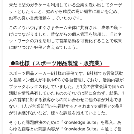
未だ旧型のガラケーを利用している企業を洗い出してターゲ
ットとしたり…と、始めから確度の高い顧客に狙いを定め、
効率の良い営業活動をしていたのです。
このノウハウはすぐさまチーム全体に共有され、成果の底上
げにつながりました。昔ながらの個人管理を脱却し、ITとネ
ットワークの力を活用して営業活動を可視化することで成果
に結びつけた好例と言えるでしょう。
●B社様（スポーツ用品製造・販売業）
スポーツ用品メーカーB社様の事例です。B社様でも営業活動
を営業マン個人が手帳やPCで各自管理しており、活動内容が
ブラックボックス化していました。月1度の営業会議で個々の
活動を情報共有していたもののそれでは間に合わず、結果、1
人の営業に対する顧客からの問い合わせに他の者が対応でき
ない、1人が営業部門から異動するとそれまでの顧客との取引
が引き継げないなど、様々な課題を抱えていました。
そうした課題解決のために『Knowledge Suite』を導入。あ
らゆる顧客との商談内容が『Knowledge Suite』を通じて営