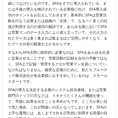
績につなげたいものです。SFAをすでに導入されている、ま
たは今後の導入を検討されている企業様に向け、SFA導入成
功のポイントをお伝えしておきます。基本的にSFAは営業活
動を行なう企業または組織の「全体」で、なるべく多くの社
員が利用するのが成功の秘訣です。あらゆる面においてSFA
は営業マンのデータ入力により成り立っていて、その入力さ
れたデータは多く集まれば集まるほど活用しやすくなり、ま
たデータ分析の精度が上がるからです。
すなわちSFA活用に絶対的に必要なのは、SFAをあらゆる社員
に定着させることです。営業活動の記録を自分の手帳ではな
く、SFA上で記録・管理するクセが営業マン全員についてい
なければなりません。確実な定着のために、私たちブルーテ
ック株式会社が各企業様におすすめしているのは、スモール
スタートです。
SFAの導入を決定する企業のシステム担当者様、または営業
部門のトップの方などは、イキナリたくさんの機能を使っ
て、早急に結果を出すことを求めがちです。ところが長い目
で見た場合、これが間違いの元となってしまいます。SFAの
上手な運用には、あくまでそれを日常的に利用する現場の目