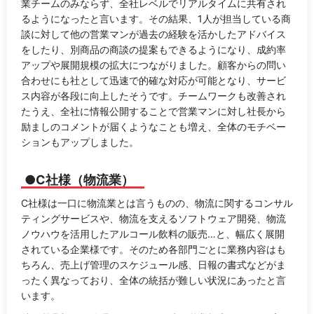
業チームのみならず、全社レベルでリアルタイムに共有され
るようになったと言います。その結果、1人が担当している商
談に対して他の営業マンが過去の経験を活かしたアドバイス
をしたり、別商品の商談の提案もできるようになり、成約率
アップや展開規模の拡大につながりました。顧客からの問い
合わせにも社として迅速で的確な対応が可能となり、サービ
ス内容が各段に向上したそうです。チームワークも改善され
たうえ、全社に情報公開することで営業マンに対し社長から
励ましのコメントが届くようなことも増え、全体のモチベー
ションもアップしました。
●C社様（物流業）
C社様は一口に物流業とは言うものの、物流に関するコンサル
ティングサービスや、物流を支えるソフトウェア開発、物流
ノウハウを活用したアルコール飲料の販売…と、幅広く展開
されている企業様です。そのため各部門ごとに業務内容はも
ちろん、売上げ管理のスケジュール感、日報の書式などがま
ったく異なっており、全体の統括が難しい状況にあったと言
います。