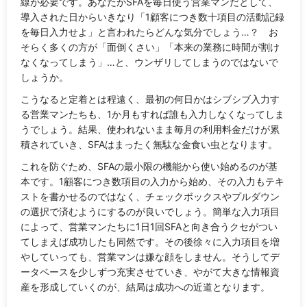
線が必要です。あなたがSFAを毎日使う営業マンだとして、
導入された日からいきなり「1顧客につき数十項目の活動記録
を毎日入力せよ」と言われたらどんな気分でしょう…？ お
そらく多くの方が「面倒くさい」「本来の業務に時間が割け
なくなってしまう」…と、ウンザリしてしまうのではないで
しょうか。
こうなると定着とは程遠く、最初の何日かはシブシブ入力す
る営業マンたちも、1か月もすれば誰も入力しなくなってしま
うでしょう。結果、使われないまま毎月の利用料金だけが累
積されていき、SFAはまったく無駄な金食い虫となります。
これを防ぐため、SFAの最小限の機能から使い始めるのが基
本です。1顧客につき数項目の入力から始め、その入力もテキ
ストを書かせるのではなく、チェックボックスやプルダウン
の選択で済むようにするのが良いでしょう。簡単な入力項目
によって、営業マンたちに1日1回SFAと向き合うクセがつい
てしまえば成功したも同然です。その後徐々に入力項目を増
やしていっても、営業マンは嫌な顔をしません。そうしてデ
ータベースを少しずつ充実させていき、やがて大きな情報資
産を形成していくのが、結局は成功への近道となります。