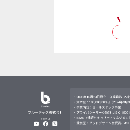
・2006年10月23日設立：従業員数127
・資本金：100,000,000円（2024年3
・事業内容：セールステック事業
・プライバシーマーク認証 JIS Q 15001：
・ISMS（情報セキュリティマネジメントシステム）JI
Follow us
・受賞歴：グッドデザイン賞受賞、ASP