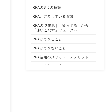
RPAの3つの種類
RPAが普及している背景
RPAの現在地｜「導入する」から
「使いこなす」フェーズへ
RPAができること
RPAができないこと
RPA活用のメリット・デメリット
RPAを導入する流れ
RPA検討・導入・活用のポイントを
理解する
RPA導入の成功事例
RPAを導入するなら『おじどうさ
ん』
まとめ｜自社に合ったツールとサポ