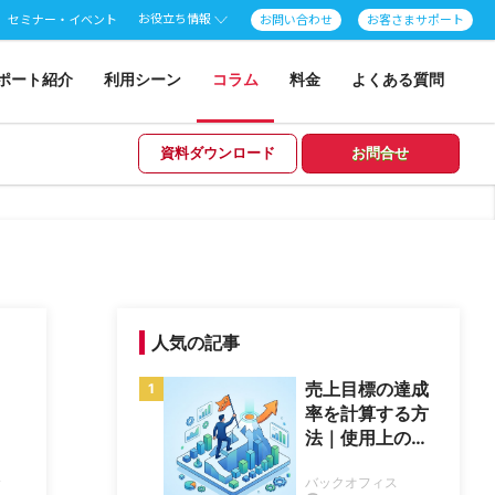
お役立ち情報
セミナー・イベント
お問い合わせ
お客さまサポート
ポート紹介
利用シーン
コラム
料金
よくある質問
資料ダウンロード
お問合せ
人気の記事
売上目標の達成
率を計算する方
法｜使用上の注
意点2つも確認
ス
バックオフィス
しよう