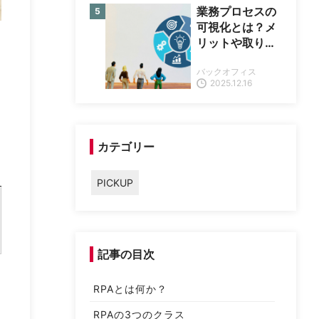
業務プロセスの
可視化とは？メ
リットや取り組
み手順、成功の
バックオフィス
コツを解説
2025.12.16
カテゴリー
PICKUP
記事の目次
RPAとは何か？
RPAの3つのクラス