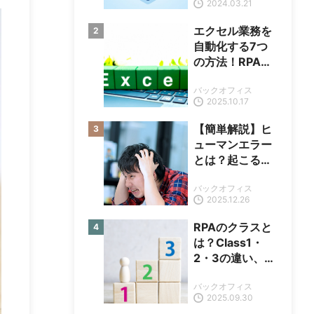
2024.03.21
エクセル業務を
自動化する7つ
の方法！RPAツ
ール活用の特徴
バックオフィス
や事例も解説
2025.10.17
【簡単解説】ヒ
ューマンエラー
とは？起こる原
因や対策も紹介
バックオフィス
2025.12.26
RPAのクラスと
は？Class1・
2・3の違い、導
入成功事例も紹
バックオフィス
介
2025.09.30