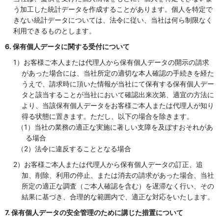
う加工した統計データを作成することがあります。個人を特定で
きない統計データについては、法令に従い、当社は何ら制限なく
利用できるものとします。
6. 保有個人データに関する受付について
1）お客様ご本人または代理人から保有個人データの開示の請求
があった場合には、当社所定の適切な本人確認の手続きを経た
うえで、請求時に頂いた情報が当社にて保有する保有個人デー
タと該当することが当社において確認出来次第、適宜の方法に
より、当該保有個人データをお客様ご本人または代理人が知り
得る状態に置きます。ただし、以下の場合を除きます。
（1）当社の業務の適正な実施に著しい支障を及ぼすおそれがあ
る場合
（2）法令に違反することとなる場合
2）お客様ご本人または代理人から保有個人データの訂正、追
加、削除、利用の停止、または消去の請求があった場合、当社
所定の適正な調査（ご本人確認を含む）を遅滞なく行い、その
結果に基づき、合理的な範囲内で、適正な対応をいたします。
7. 保有個人データの安全管理のために講じた措置について