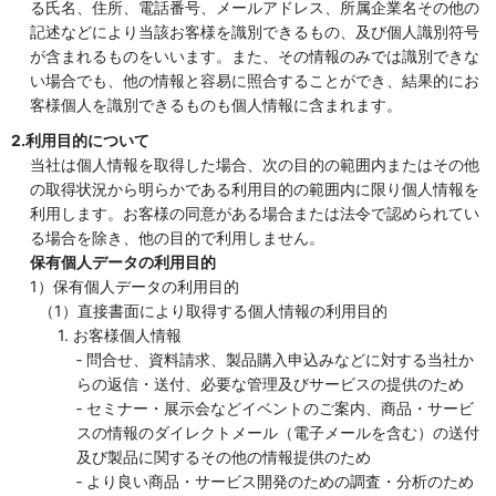
る氏名、住所、電話番号、メールアドレス、所属企業名その他の
記述などにより当該お客様を識別できるもの、及び個人識別符号
が含まれるものをいいます。また、その情報のみでは識別できな
い場合でも、他の情報と容易に照合することができ、結果的にお
客様個人を識別できるものも個人情報に含まれます。
2.利用目的について
当社は個人情報を取得した場合、次の目的の範囲内またはその他
の取得状況から明らかである利用目的の範囲内に限り個人情報を
利用します。お客様の同意がある場合または法令で認められてい
る場合を除き、他の目的で利用しません。
保有個人データの利用目的
1）保有個人データの利用目的
（1）直接書面により取得する個人情報の利用目的
1. お客様個人情報
‐ 問合せ、資料請求、製品購入申込みなどに対する当社か
らの返信・送付、必要な管理及びサービスの提供のため
‐ セミナー・展示会などイベントのご案内、商品・サービ
スの情報のダイレクトメール（電子メールを含む）の送付
及び製品に関するその他の情報提供のため
‐ より良い商品・サービス開発のための調査・分析のため