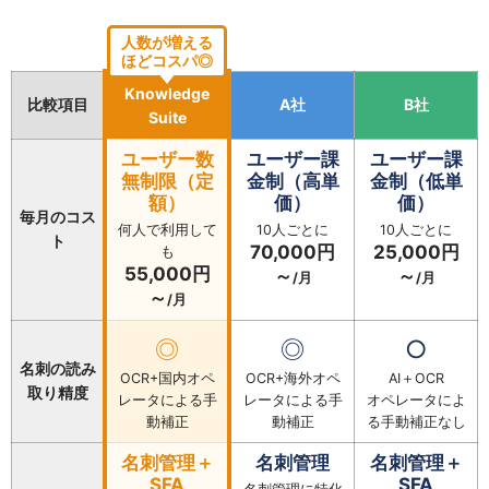
人数が増える
ほどコスパ◎
Knowledge
比較項目
A社
B社
Suite
ユーザー数
ユーザー課
ユーザー課
無制限（定
金制（高単
金制（低単
額）
価）
価）
毎月のコス
何人で利用して
10人ごとに
10人ごとに
ト
70,000円
25,000円
も
55,000円
～
～
/月
/月
～
/月
◎
◎
○
名刺の読み
OCR+国内オペ
OCR+海外オペ
AI＋OCR
取り精度
レータによる手
レータによる手
オペレータによ
動補正
動補正
る手動補正なし
名刺管理＋
名刺管理
名刺管理＋
SFA
SFA