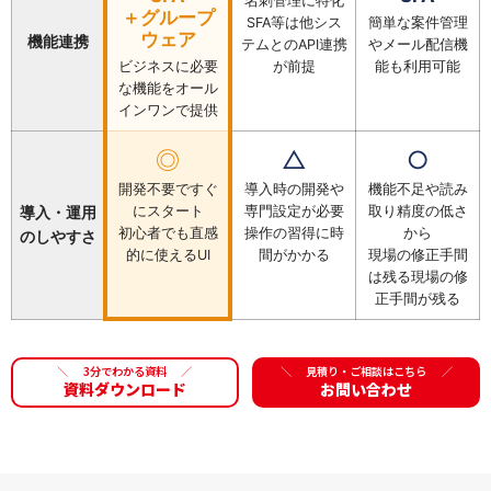
名刺管理に特化
＋グループ
SFA等は他シス
簡単な案件管理
ウェア
機能連携
テムとのAPI連携
や
メール配信機
ビジネスに必要
が前提
能も利用可能
な機能を
オール
インワンで提供
◎
△
○
開発不要ですぐ
導入時の開発や
機能不足や読み
導入・運用
にスタート
専門設定が必要
取り精度の低さ
初心者でも直感
操作の習得に時
から
のしやすさ
的に使えるUI
間がかかる
現場の修正手間
は残る現場の修
正手間が残る
＼
3分でわかる資料
／
＼
見積り・ご相談はこちら
／
資料ダウンロード
お問い合わせ