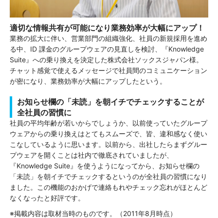
適切な情報共有が可能になり業務効率が大幅にアップ！
業務の拡大に伴い、営業部門の組織強化、社員の新規採用を進め
る中、ID 課金のグループウェアの見直しを検討、『Knowledge
Suite』への乗り換えを決定した株式会社ソックスジャパン様。
チャット感覚で使えるメッセージで社員間のコミュニケーション
が密になり、業務効率が大幅にアップしたという。
お知らせ欄の「未読」を朝イチでチェックすることが
全社員の習慣に
社員の平均年齢が若いからでしょうか、以前使っていたグループ
ウェアからの乗り換えはとてもスムーズで、皆、違和感なく使い
こなしているように思います。以前から、出社したらまずグルー
プウェアを開くことは社内で徹底されていましたが、
『Knowledge Suite』を使うようになってから、お知らせ欄の
「未読」を朝イチでチェックするというのが全社員の習慣になり
ました。この機能のおかげで連絡もれやチェック忘れがほとんど
なくなったと好評です。
※掲載内容は取材当時のものです。（2011年8月時点）