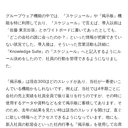
グループウェア機能の中では、『スケジュール』や『掲示板』機
能を特に利用しており、『スケジュール』で言えば、導入以前は
「佐藤 東京出張」とホワイトボードに書いてあったとしても、
「どこの会社の誰に会ったのか？」といった情報が把握できてい
ない状況でした。導入後は、そういった営業活動も詳細に
『Knowledge Suite』の『スケジュール』へと記入するようにル
ール決めをしたので、社員の行動を管理できるようになりまし
た。
『掲示板』は現在300ほどのスレッドがあり、当社が一番使いこ
んでいる機能かもしれないです。例えば、当社では4半期ごとに
会社の売上実績を社員全員で振り返りを行うのですが、その時に
使用するデータや資料なども全て掲示板に蓄積してあります。そ
のため、去年の結果を見たい時は該当のスレッドを開けば、直ぐ
に欲しい情報へとアクセスできるようになっています。他にも、
新入社員の歓迎会といった社内行事も『掲示板』を使用して出席