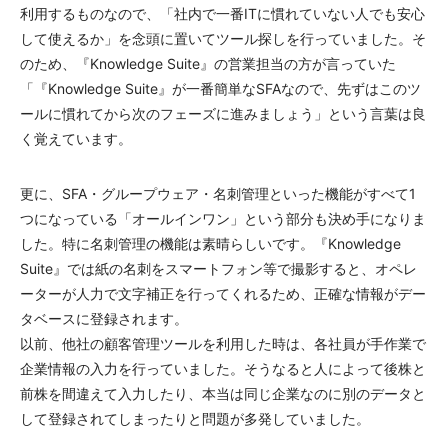
利用するものなので、「社内で一番ITに慣れていない人でも安心
して使えるか」を念頭に置いてツール探しを行っていました。そ
のため、『Knowledge Suite』の営業担当の方が言っていた
「『Knowledge Suite』が一番簡単なSFAなので、先ずはこのツ
ールに慣れてから次のフェーズに進みましょう」という言葉は良
く覚えています。
更に、SFA・グループウェア・名刺管理といった機能がすべて1
つになっている「オールインワン」という部分も決め手になりま
した。特に名刺管理の機能は素晴らしいです。『Knowledge
Suite』では紙の名刺をスマートフォン等で撮影すると、オペレ
ーターが人力で文字補正を行ってくれるため、正確な情報がデー
タベースに登録されます。
以前、他社の顧客管理ツールを利用した時は、各社員が手作業で
企業情報の入力を行っていました。そうなると人によって後株と
前株を間違えて入力したり、本当は同じ企業なのに別のデータと
して登録されてしまったりと問題が多発していました。