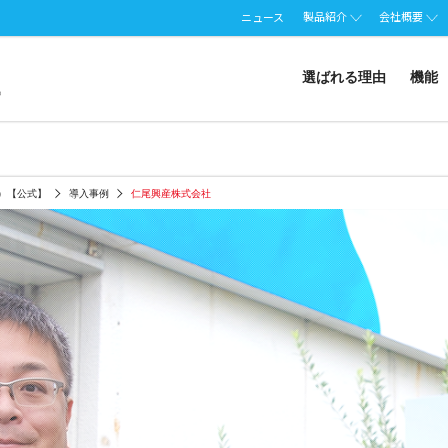
製品紹介
会社概要
ニュース
選ばれる理由
機能
ート）【公式】
導入事例
仁尾興産株式会社