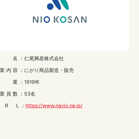
社 名
：仁尾興産株式会社
業内容
：にがり商品製造・販売
創 業
：1919年
業員数
：53名
 R L
：
https://www.navio.ne.jp/