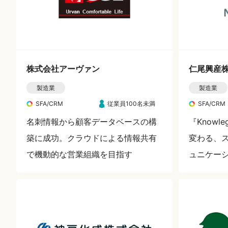
株式会社アーヴァン
仁尾興産
製造業
製造業
SFA/CRM
従業員100名未満
SFA/CRM
名刺情報から顧客データベースの構
『Knowl
築に成功。クラウドによる情報共有
変わる、
で機動的な営業組織を目指す
ュニケー