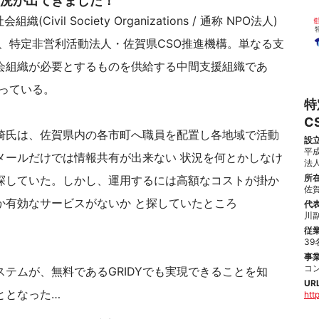
況が出てきました！
ivil Society Organizations / 通称 NPO法人)
、特定非営利活動法人・佐賀県CSO推進機構。単なる支
会組織が必要とするものを供給する中間支援組織であ
っている。
特
C
崎氏は、佐賀県内の各市町へ職員を配置し各地域で活動
設
平成
メールだけでは情報共有が出来ない 状況を何とかしなけ
法
所
探していた。しかし、運用するには高額なコストが掛か
佐賀
か有効なサービスがないか と探していたところ
代
川副
従
39
事
コ
テムが、無料であるGRIDYでも実現できることを知
UR
ととなった…
htt