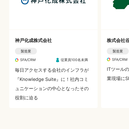
神戸化成株式会社
株式会社
製造業
製造業
SFA/CRM
SFA/CRM
従業員100名未満
ITツール
毎日アクセスする会社のインフラが
業現場にS
『Knowledge Suite』に！社内コミ
ュニケーションの中心となったその
役割に迫る