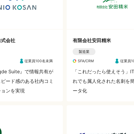
株式会社
有限会社安田精米
製造業
従業員100名未満
SFA/CRM
従業員1
egde Suite』で情報共有が
「これだったら使えそう」I
スピード感のある社内コミ
れでも属人化された名刺を
ションを実現
ータ化