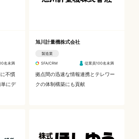
旭川計量機株式会社
製造業
00名未満
SFA/CRM
従業員100名未満
Tに不慣
拠点間の迅速な情報連携とテレワー
簡単にデ
クの体制構築にも貢献