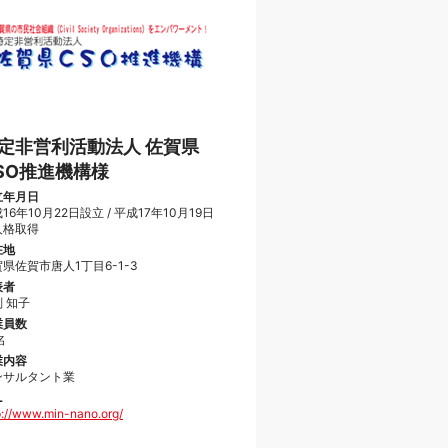
定非営利活動法人 佐賀県
SO推進機構様
立年月日
16年10月22日設立 / 平成17年10月19日
人格取得
在地
県佐賀市唐人1丁目6-1-3
表者
 知子
業員数
名
業内容
ンサルタント業
L
p://www.min-nano.org/