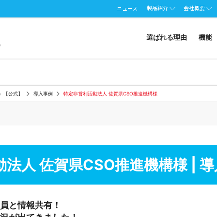
製品紹介
会社概要
ニュース
選ばれる理由
機能
ート）【公式】
導入事例
特定非営利活動法人 佐賀県CSO推進機構様
法人 佐賀県CSO推進機構様 | 
員と情報共有！