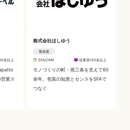
株式会社ほしゆう
製造業
00名以上
SFA/CRM
従業員100名以上
patto
モノづくりの町・燕三条を支えて60
の営業ス
余年。包装の知恵とセンスをSFAで
つなぐ