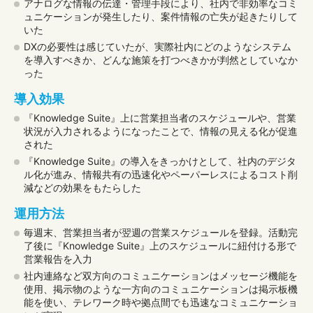
アナログな情報の伝達・管理手段により、社内で非効率なコミ
ュニケーションが発生したり、案件情報の亡失が起きたりして
いた
DXの必要性は感じていたが、実際社内にどのようなシステム
を導入すべきか、どんな施策を打つべきかが判然としていなか
った
導入効果
『Knowledge Suite』上に営業担当者のスケジュールや、営業
状況が入力されるようになったことで、情報の見える化が促進
された
『Knowledge Suite』の導入をきっかけとして、社内のデジタ
ル化が進み、情報共有の迅速化やペーパーレスによるコスト削
減などの効果をもたらした
運用方法
毎週末、営業担当者が翌週の営業スケジュールを登録。活動完
了後に『Knowledge Suite』上のスケジュールに紐付ける形で
営業報告を入力
社内連絡など双方向のコミュニケーションはメッセージ機能を
使用、掲示物のような一方向のコミュニケーションは掲示板機
能を使い、テレワーク時や拠点間でも迅速なコミュニケーショ