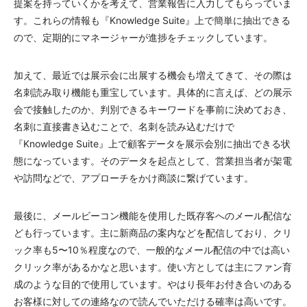
提案を持っていくかを考えて、営業報告に入力してもらっていま
す。これらの情報も『Knowledge Suite』上で簡単に抽出できる
ので、定期的にマネージャーが進捗をチェックしています。
加えて、最近では展示会に出展する機会も増えてきて、その際は
名刺読み取り機能も重宝しています。具体的に言えば、どの展示
会で接触したのか、判別できるキーワードを事前に決めておき、
名刺に直接書き込むことで、名刺を読み込むだけで
『Knowledge Suite』上で顧客データを展示会別に抽出できる状
態になっています。そのデータを起点として、営業担当者が架電
や訪問などで、アプローチをかけ商談に繋げています。
最後に、メールビーコン機能を使用した既存客へのメール配信な
ども行っています。主に新商品の案内などを配信しており、クリ
ック率も5〜10％程度なので、一般的なメール配信の中では高い
クリック率があるかなと思います。使い方としては主にファン育
成のような目的で使用しています。やはり長年お付き合いのある
お客様に対しての連絡なので読んでいただける確率は高いです。