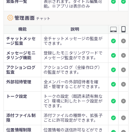
索条件一覧
表示されます。タイトル編集可
能。※アプリは表示のみ
管理画面
チャット
機能
説明
チャットメッセ
全チャットメッセージの監査が
ージ監査
できます。
メッセージモニ
登録したモニタリングワードで
タリング機能
メッセージ監査ができます。
アクションログ
アクションログ（全操作ログ）
監査
の監査ができます。
外部招待管理
全メンバーの外部招待者を確
認・管理することができます。
トーク設定
トークの設定（既読未読有無な
ど）環境に則したトーク設定が
できます。
添付ファイル制
添付ファイルの種類や、拡張子
限
ごとに許可設定ができます。
位置情報制限
位置情報の送信許可などができ