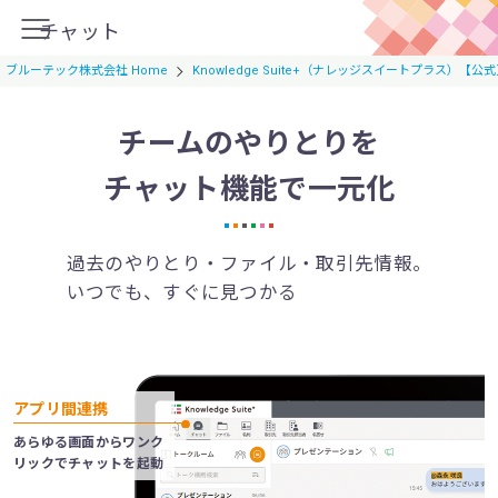
チャット
ブルーテック株式会社 Home
Knowledge Suite+（ナレッジスイートプラス）【公
チームのやりとりを
ホーム
チャット機能で一元化
機能・特徴
過去のやりとり・ファイル・取引先情報。
名刺CRM
いつでも、すぐに見つかる
名刺
取引先
取引先担当者
アプリ間連携
名寄せ
あらゆる画面からワンク
リックでチャットを起動
情報共有