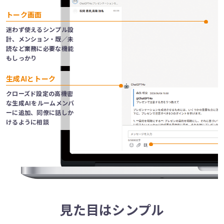
チャット
トーク画面
ファイル
迷わず使えるシンプル設
計、メンション・既／未
管理機能
読など業務に必要な機能
もしっかり
共通管理画面
生成AIとトーク
AIエージェントX
クローズド設定の高機密
サービス連携
な生成AIをルームメンバ
ーに追加、同僚に話しか
けるように相談
プラン紹介
コラム
ユーザーサポート
見た目はシンプル