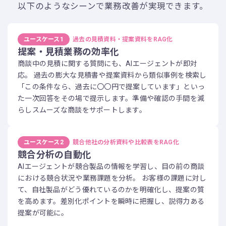
以下のようなシーンで業務改善が実現できます。
ユースケース1
過去の見積資料・提案資料をRAG化
提案・見積業務の効率化
商談中の見積に関する質問にも、AIエージェントが即対
応。 過去の膨大な見積書や提案資料から類似事例を検索し
「この条件なら、過去に〇〇円で提案しています」といっ
た一次回答をその場で提示します。準備や確認の手間を減
らしスムーズな商談をサポートします。
ユースケース2
競合他社の分析資料や比較表をRAG化
競合分析の自動化
AIエージェントが競合製品の情報を学習し、目の前の商談
における競合状況や業務課題を分析。 お客様の課題に対し
て、自社製品がどう優れているのかを明確化し、提案の質
を高めます。差別化ポイントを瞬時に把握し、説得力ある
提案が可能に。