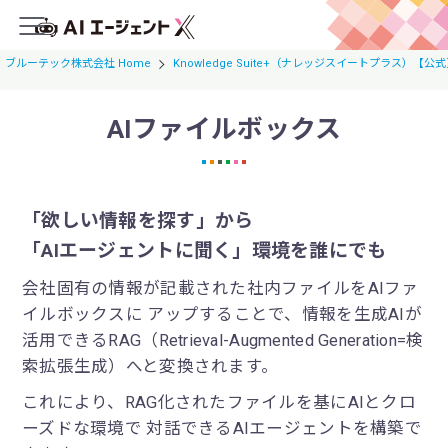
ブルーテック株式会社 Home
Knowledge Suite+（ナレッジスイートプラス）【公
AIファイルボックス
ホーム
機能・特徴
「欲しい情報を探す」
から
AIエージェントX
「AIエージェントに聞く」
環境を誰にでも
AIエージェントXとは
会社固有の情報が記載された社内ファイルをAIファ
イルボックスに アップすることで、情報を生成AIが
AIファイルボックス
活用できるRAG（Retrieval-Augmented Generation=検
AI取引先分析
索拡張生成）へと変換されます。
これにより、RAG化されたファイルを基にAIとクロ
サービス連携
ーズドな環境で 対話できるAIエージェントを構築で
プラン紹介