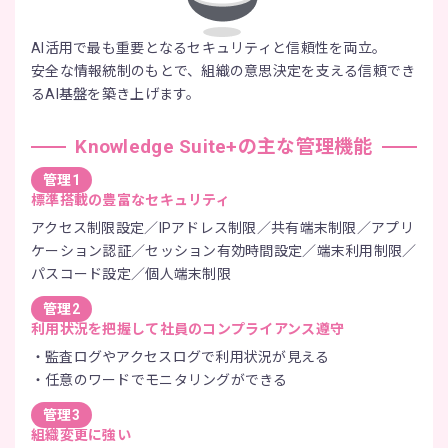
AI活用で最も重要となるセキュリティと信頼性を両立。
安全な情報統制のもとで、組織の意思決定を支える信頼でき
るAI基盤を築き上げます。
Knowledge Suite+の主な管理機能
管理1
標準搭載の
豊富なセキュリティ
アクセス制限設定／IPアドレス制限／共有端末制限／アプリ
ケーション認証／セッション有効時間設定／端末利用制限／
パスコード設定／個人端末制限
管理2
利用状況を把握して社員のコンプライアンス遵守
監査ログやアクセスログで利用状況が見える
任意のワードでモニタリングができる
管理3
組織変更に強い