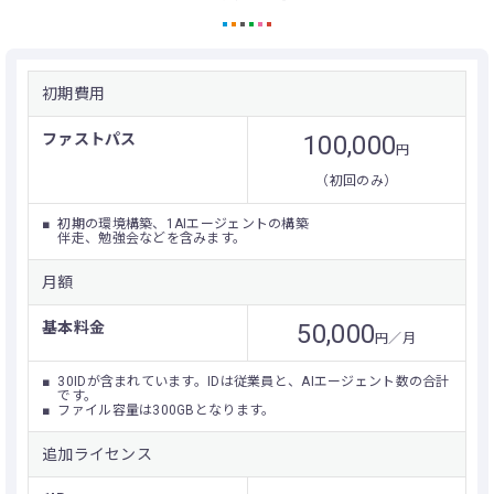
初期費用
ファストパス
100,000
円
（初回のみ）
初期の環境構築、1AIエージェントの構築
伴走、勉強会などを含みます。
月額
基本料金
50,000
円／月
30IDが含まれています。IDは従業員と、AIエージェント数の合計
です。
ファイル容量は300GBとなります。
追加ライセンス