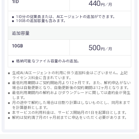
1ID
440
円／月
1ID分の従業員または、AIエージェントの追加ができます。
10GBの追加容量も含みます。
追加容量
10GB
500
円／月
格納可能なファイル容量のみの追加。
生成AI/AIエージェントの利用に伴う追加料金はございません。上記
ライセンス料金に含まれています。
最低利用期間はご契約開始月より12ヶ月です。また、解約申込がない
場合は自動更新となり、自動更新後の契約期間は12ヶ月となります。
最低利用期間内の解約およびダウングレードに関しては違約金が発生
します。
月の途中で解約した場合は日割り計算はしないものとし、同月末まで
を計算基幹とします。
本サービスの利用料金は、サービス開始月の1日を起算日とします。
解約は契約満了月の1ヶ月前までに申込をいただく必要があります。