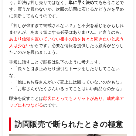
う。即決は押し売りではなく、
単に早く決めてもらうこと
で
す。買うか買わないか、次回の訪問に応じるかどうかを早め
に決断してもらうのです。
「
押しが強すぎて警戒されない？
」と不安を感じるかもしれ
ませんが、あまり気にする必要はありません。と言うのも、
あまり信頼を置いていない相手の話を長々と聞きたいと思う
人は少ない
からです。必要な情報を提供したら顧客がどうし
たいのかを尋ねましょう。
手短に話すことで顧客は以下のように考えます。
・「長々と引き止めたり強引なトークをしたりしてこない
な」
・「他にもお客さんがいて売上には困っていないのかもな」
・「お客さんがたくさんいるってことはいい商品なのかも」
即決を促すことは
顧客にとってもメリットがあり、成約率ア
ップにもつながる
のです。
訪問販売で断られたときの極意