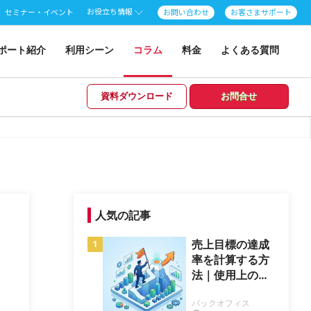
お役立ち情報
セミナー・イベント
お問い合わせ
お客さまサポート
ポート紹介
利用シーン
コラム
料金
よくある質問
資料ダウンロード
お問合せ
人気の記事
売上目標の達成
率を計算する方
法｜使用上の注
意点2つも確認
ス
バックオフィス
しよう