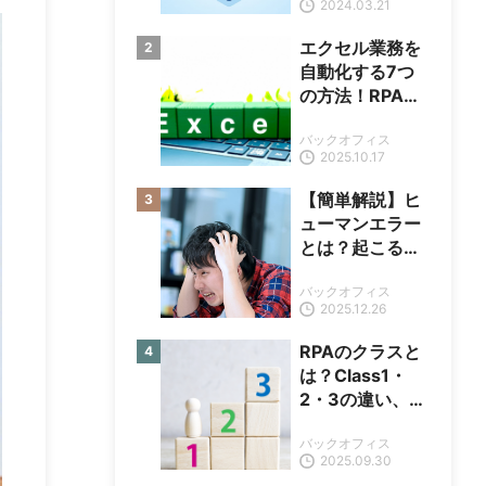
2024.03.21
エクセル業務を
自動化する7つ
の方法！RPAツ
ール活用の特徴
バックオフィス
や事例も解説
2025.10.17
【簡単解説】ヒ
ューマンエラー
とは？起こる原
因や対策も紹介
バックオフィス
2025.12.26
RPAのクラスと
は？Class1・
2・3の違い、導
入成功事例も紹
バックオフィス
介
2025.09.30