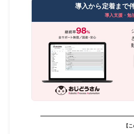
導入から定着まで
導入支援・勉
【こ