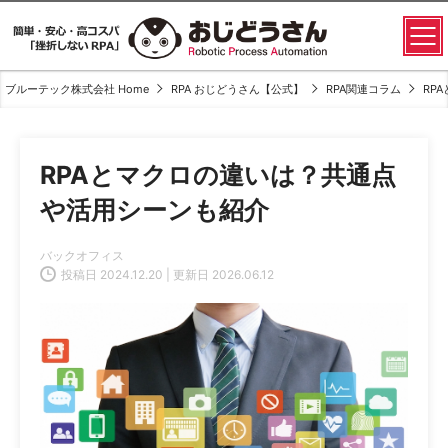
ブルーテック株式会社 Home
RPA おじどうさん【公式】
RPA関連コラム
RP
RPAとマクロの違いは？共通点
や活用シーンも紹介
バックオフィス
投稿日 2024.12.20 | 更新日 2026.06.12