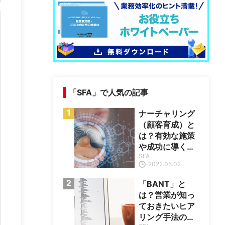
「SFA」で人気の記事
ナーチャリング
（顧客育成）と
は？有効な施策
や成功に導くポ
SFA
イントを紹介
2022.05.02
「BANT」と
は？営業が知っ
ておきたいヒア
リング手法の基