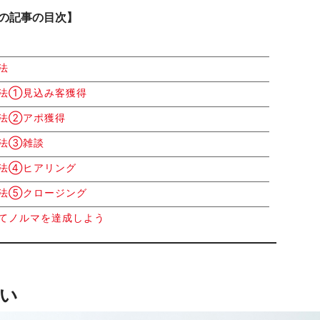
の記事の目次】
法
方法①見込み客獲得
方法②アポ獲得
方法③雑談
方法④ヒアリング
方法⑤クロージング
てノルマを達成しよう
い