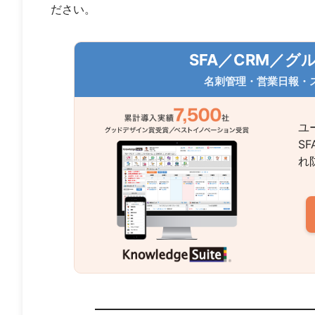
ださい。
SFA／CRM／
名刺管理・営業日報・
ユ
S
れ