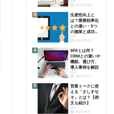
SFA
本
2022.05.02
生産性向上と
は？業務効率化
との違い・5つ
の施策と成功の
SFA
ポイント
2022.05.02
SFAとは何？
CRMとの違いや
機能、選び方、
導入事例を解説
SFA
2022.04.27
営業トークに使
える「さしすせ
そ」とは？【例
文も紹介】
SFA
2021.04.15