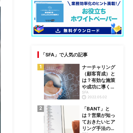
「SFA」で人気の記事
ナーチャリング
（顧客育成）と
は？有効な施策
や成功に導くポ
SFA
イントを紹介
2022.05.02
「BANT」と
は？営業が知っ
ておきたいヒア
リング手法の基