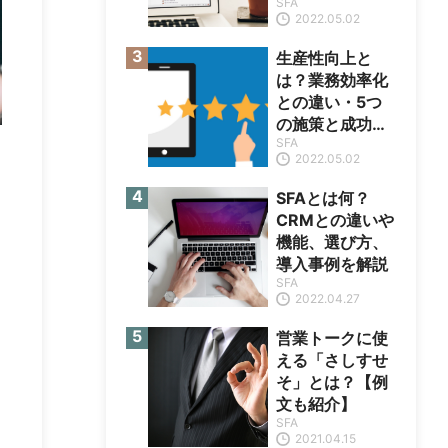
SFA
本
2022.05.02
生産性向上と
は？業務効率化
との違い・5つ
の施策と成功の
SFA
ポイント
2022.05.02
SFAとは何？
CRMとの違いや
機能、選び方、
導入事例を解説
SFA
2022.04.27
営業トークに使
える「さしすせ
そ」とは？【例
文も紹介】
SFA
2021.04.15