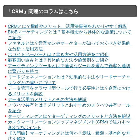
「CRM」関連のコラムはこちら
CRMとは？機能やメリット、活用法事例をわかりやすく解説
BtoBマーケティングとは？基本概念から具体的な施策について
ご紹介
ファネルとは？営業マンやマーケターが知っておくべき効果的
な分析・活用方法
ホワイトペーパーとは？書き方や活用方法をご紹介
顧客囲い込みとは？具体的な方法や施策例をご紹介
マーケティングツールとは？適切なツールを選んで顧客と適切
に繋がりを持つ
リードジェネレーションとは？効果的な手法やリードナーチャ
リングとの違いについて
データ管理をクラウド型ツールで行う必要性とは？企業におけ
るメリットを解説
データ活用のメリットとその方法を解説
ノウハウ共有とは？メリットとおすすめのノウハウ共有ツール
を紹介
ターゲティングとは？ターゲティングのメリットと方法を解説
カスタマーリレーションシップマネジメント(CRM)で注力すべ
き3つのポイント
【入門編】マーケティングとは何か？意味・種類・基本的な方
法を解説