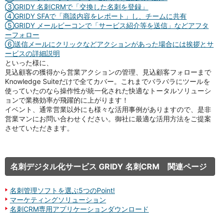
③GRIDY 名刺CRMで「交換した名刺を登録」
④GRIDY SFAで「商談内容をレポート」し、チームに共有
⑤GRIDY メールビーコンで「サービス紹介等を送信」などアフタ
ーフォロー
⑥送信メールにクリックなどアクションがあった場合には挨拶とサ
ービスの詳細説明
といった様に、
見込顧客の獲得から営業アクションの管理、見込顧客フォローまで
Knowledge Suiteだけで全てカバー。これまでバラバラにツールを
使っていたのなら操作性が統一化された快適なトータルソリューシ
ョンで業務効率が飛躍的に上がります！
イベント、通常営業以外にも様々な活用事例がありますので、是非
営業マンにお問い合わせください。御社に最適な活用方法をご提案
させていただきます。
名刺デジタル化サービス GRIDY 名刺CRM 関連ページ
名刺管理ソフトを選ぶ5つのPoint!
マーケティングソリューション
名刺CRM専用アプリケーションダウンロード