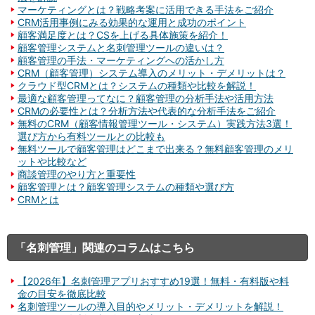
マーケティングとは？戦略考案に活用できる手法をご紹介
CRM活用事例にみる効果的な運用と成功のポイント
顧客満足度とは？CSを上げる具体施策を紹介！
顧客管理システムと名刺管理ツールの違いは？
顧客管理の手法・マーケティングへの活かし方
CRM（顧客管理）システム導入のメリット・デメリットは？
クラウド型CRMとは？システムの種類や比較を解説！
最適な顧客管理ってなに？顧客管理の分析手法や活用方法
CRMの必要性とは？分析方法や代表的な分析手法をご紹介
無料のCRM（顧客情報管理ツール・システム）実践方法3選！
選び方から有料ツールとの比較も
無料ツールで顧客管理はどこまで出来る？無料顧客管理のメリ
ットや比較など
商談管理のやり方と重要性
顧客管理とは？顧客管理システムの種類や選び方
CRMとは
「名刺管理」関連のコラムはこちら
【2026年】名刺管理アプリおすすめ19選！無料・有料版や料
金の目安を徹底比較
名刺管理ツールの導入目的やメリット・デメリットを解説！