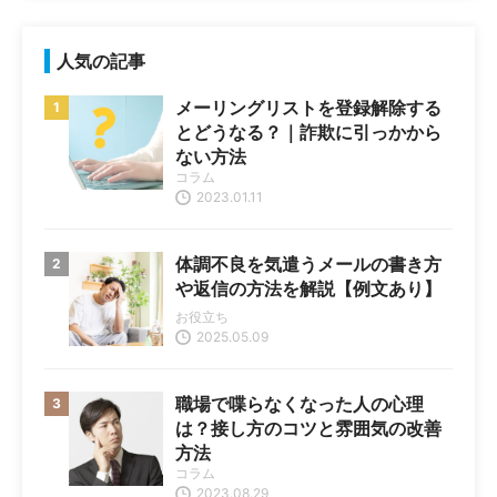
人気の記事
メーリングリストを登録解除する
とどうなる？｜詐欺に引っかから
ない方法
コラム
2023.01.11
体調不良を気遣うメールの書き方
や返信の方法を解説【例文あり】
お役立ち
2025.05.09
職場で喋らなくなった人の心理
は？接し方のコツと雰囲気の改善
方法
コラム
2023.08.29