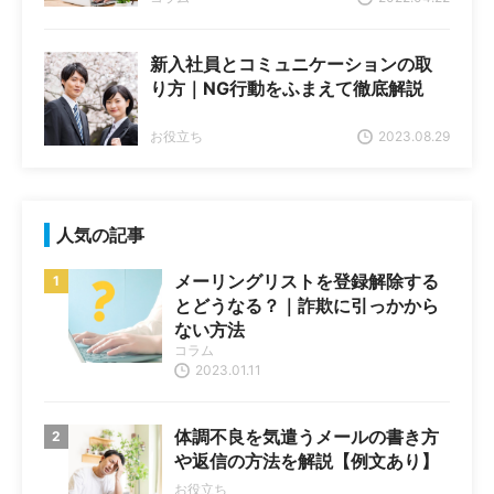
新入社員とコミュニケーションの取
り方｜NG行動をふまえて徹底解説
お役立ち
2023.08.29
人気の記事
メーリングリストを登録解除する
とどうなる？｜詐欺に引っかから
ない方法
コラム
2023.01.11
体調不良を気遣うメールの書き方
や返信の方法を解説【例文あり】
お役立ち