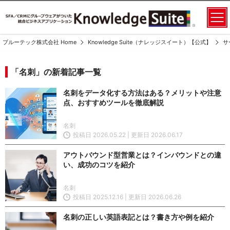
ブルーテック株式会社 Home
Knowledge Suite（ナレッジスイート）【公式】
サ
「名刺」の新着記事一覧
名刺をデータ化する方法はある？メリットや注意
点、おすすめツールを徹底解説
名刺
投稿日 2026.05.22 | 更新日 2026.06.17
アウトバウンド型営業とは？インバウンドとの違
い、成功のコツを紹介
名刺
投稿日 2025.12.16 | 更新日 2026.06.26
名刺の正しい英語表記とは？書き方や例を紹介