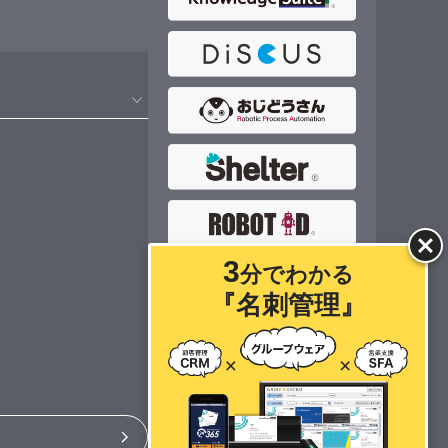
3
分
でわかる
『名刺管理』