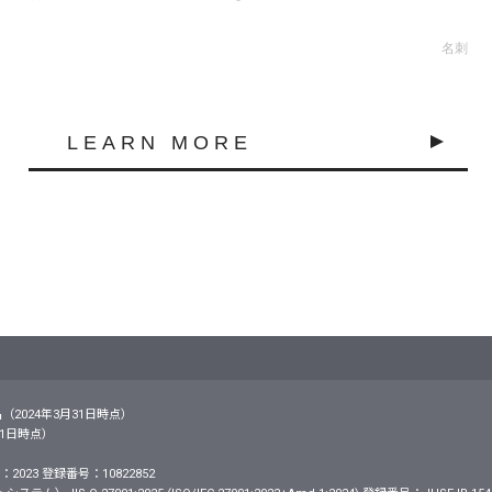
カットするDIYに近い作業です。だからこそ「急ぎ・少量」には最
・高品質」にはネット印刷が向きます。この記事では、セブン-イレ
名刺
ート／ローソンの店舗別の手順と料金、両面印刷のコツ、そしてネ
との使い分けまで、必要なことだけを整理して解説します。先に結
らネット印刷のほうが安く、仕上がりもきれいコンビニ印刷は「事前
る方式」と「その場でデータを持ち込む方式（Wi-Fi・USB）」の大
LEARN MORE
はカラーA4で1枚50〜60円、白黒で20円前後（…
名（2024年3月31日時点）
月31日時点）
2023 登録番号：10822852