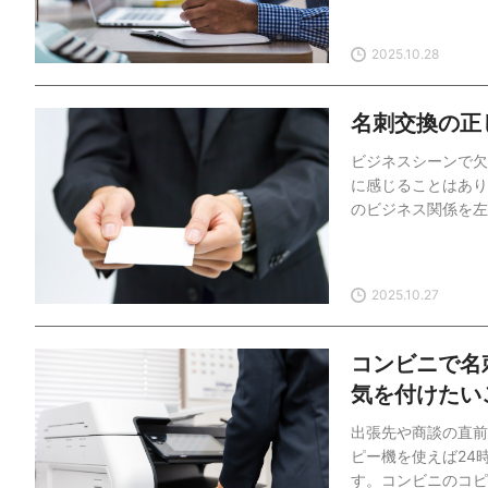
記の基本から会社形
説していきます。S
2025.10.28
ジュール管理もオー
SFA/CRMツー
＼3分でわかるKno
名刺交換の正
ちら>名刺における
ビジネスシーンで欠
に感じることはあり
のビジネス関係を左
相手に失礼な印象を
記事では、名刺が果
上）が同席する場合
2025.10.27
SFA／CRM／グ
ールインワンユーザ
業活動の効率化から
コンビニで名
KnowledgeSu
気を付けたい
出張先や商談の直前
ピー機を使えば24
す。コンビニのコピ