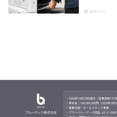
紙に印刷し、自分で
適でも、「まとめて
2025.10.27
ブン／ファミリーマ
ット印刷・自宅印刷
論20枚を超えるな
に登録して番号で刷
きく2通り料金の目安
・2006年10月23日設立：従業員数127
・資本金：100,000,000円（2024年3
・事業内容：セールステック事業
・プライバシーマーク認証 JIS Q 15001：