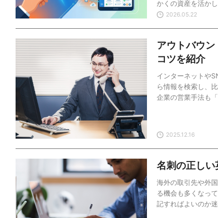
かくの資産を活かし
が、名刺のデータ化
2026.05.22
有もスムーズになり
選、導入時の注意点
アウトバウン
理をもっと効率化し
／グループウェアを
コツを紹介
ンユーザー数無制限
インターネットやS
率化から情報共有ま
ら情報を検索し、比
企業の営業手法も「
って昔ながらの「ア
ろ、競合他社がイン
他社がリーチできて
2025.12.16
ウンド営業の基礎知
ット・デメリット、
ループウェアをこれ
名刺の正しい
ーザー数無制限で利
海外の取引先や外国
化…
る機会も多くなって
記すればよいのか迷
は、正確に情報が伝