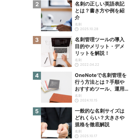
名刺の正しい英語表記
とは？書き方や例を紹
介
名刺
2025.10.28
名刺管理ツールの導入
目的やメリット・デメ
リットを解説！
名刺
2022.04.22
OneNoteで名刺管理を
行う方法とは？手順や
おすすめツール、運用
のコツを解説
名刺
2024.10.15
一般的な名刺サイズは
どれくらい？大きさや
規格を徹底解説
名刺
2025.10.17