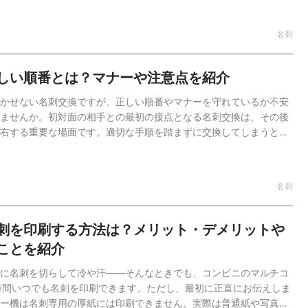
態や役職、住所や電話番号まで、具体的な例を交えながら詳しく解
FA／CRM／グループウェアをこれ一つで名刺管理・営業日報・スケ
名刺
ルインワンユーザー数無制限で利用できるシンプルで使いやすい
ル。営業活動の効率化から情報共有まで1つのプラットフォームで完結。
wledgeSuiteの全機能／無料で資料をダウンロードサービス詳細はこ
しい順番とは？マナーや注意点を紹介
正しい英語表記とは名刺に…
かせない名刺交換ですが、正しい順番やマナーを守れているか不安
ませんか。初対面の相手との最初の接点となる名刺交換は、その後
右する重要な場面です。適切な手順を踏まずに交換してしまうと、
与えたり、ビジネスチャンスを逃したりする可能性もあります。本
たす役割から基本的なマナー、交換の手順、そして複数人（4人以
や上司がいる場面での正しい順番まで詳しく解説していきます。
名刺
ループウェアをこれ一つで名刺管理・営業日報・スケジュール管理もオ
ー数無制限で利用できるシンプルで使いやすいSFA/CRMツール。営
情報共有まで1つのプラットフォームで完結。＼3分でわかる
刺を印刷する方法は？メリット・デメリットや
iteの全機能／無料で資料をダウンロードサービス…
ことを紹介
に名刺を切らして冷や汗——そんなときでも、コンビニのマルチコ
時間いつでも名刺を印刷できます。ただし、最初に正直にお伝えしま
ー機は名刺専用の厚紙には印刷できません。実際は普通紙や写真用