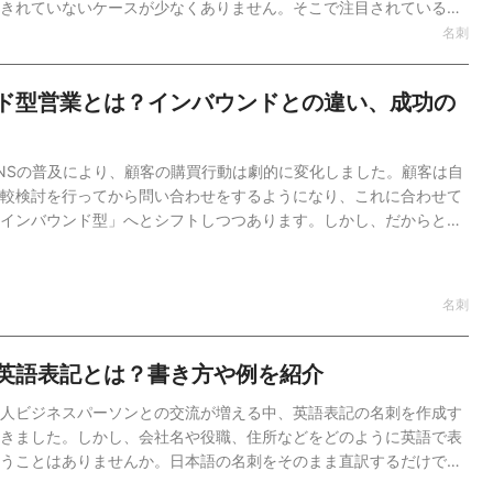
きれていないケースが少なくありません。そこで注目されているの
です。データ化すれば、欲しい情報をすぐに検索でき、社内での共
名刺
ます。本記事では、名刺をデータ化するメリットや具体的な方法5
から、おすすめのツールまでをわかりやすく解説します。「名刺管
ド型営業とは？インバウンドとの違い、成功の
たい」とお考えの方は、ぜひ参考にしてみてください。SFA／CRM
これ一つで名刺管理・営業日報・スケジュール管理もオールインワ
で利用できるシンプルで使いやすいSFA/CRMツール。営業活動の効
NSの普及により、顧客の購買行動は劇的に変化しました。顧客は自
で1つのプラットフォームで完結。＼3分でわかるKnowle…
較検討を行ってから問い合わせをするようになり、これに合わせて
インバウンド型」へとシフトしつつあります。しかし、だからとい
ウトバウンド型営業」が不要になったわけではありません。むし
バウンドに傾倒している今こそ、戦略的なアウトバウンド営業は、
いない層を開拓する強力な武器となります。本記事では、アウトバ
名刺
識やインバウンドとの違いといった基本から、具体的な施策、メリ
成果を出すためのコツまでを網羅的に解説します。SFA／CRM／グ
一つで名刺管理・営業日報・スケジュール管理もオールインワンユ
英語表記とは？書き方や例を紹介
用できるシンプルで使いやすいSFA/CRMツール。営業活動の効率
人ビジネスパーソンとの交流が増える中、英語表記の名刺を作成す
きました。しかし、会社名や役職、住所などをどのように英語で表
うことはありませんか。日本語の名刺をそのまま直訳するだけで
わらない場合もあります。本記事では、名刺における正しい英語表