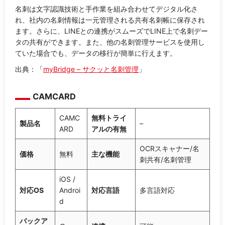
名刺は文字認識技術と手作業を組み合わせてデジタル化さ
れ、社内の名刺情報は一元管理される共有名刺帳に保存され
ます。さらに、LINEとの連携がスムーズでLINE上で名刺デー
タの共有ができます。また、他の名刺管理サービスを使用し
ていた場合でも、データの移行が簡単に行えます。
出典：「
myBridge – サクッと名刺管理
」
CAMCARD
CAMC
無料トライ
製品名
–
ARD
アルの有無
OCRスキャナー/名
価格
無料
主な機能
刺共有/名刺管理
iOS /
対応OS
Androi
対応言語
多言語対応
d
バックア