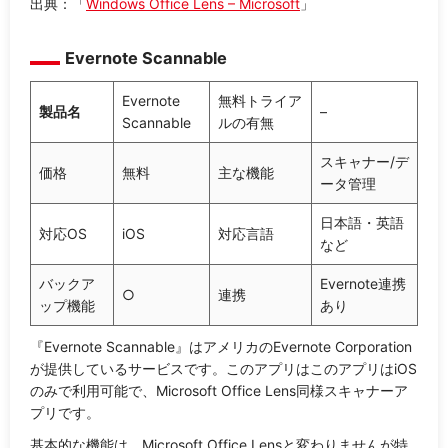
出典：「
Windows Office Lens – Microsoft
」
Evernote Scannable
Evernote
無料トライア
製品名
–
Scannable
ルの有無
スキャナー/デ
価格
無料
主な機能
ータ管理
日本語・英語
対応OS
iOS
対応言語
など
バックア
Evernote連携
○
連携
ップ機能
あり
『Evernote Scannable』はアメリカのEvernote Corporation
が提供しているサービスです。このアプリはこのアプリはiOS
のみで利用可能で、Microsoft Office Lens同様スキャナーア
プリです。
基本的な機能は、Microsoft Office Lensと変わりませんが特