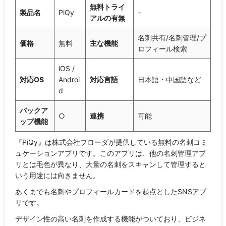
無料トライ
製品名
PiQy
–
アルの有無
名刺共有/名刺管理/プ
価格
無料
主な機能
ロフィール検索
iOS /
対応OS
Androi
対応言語
日本語・中国語など
d
バックア
○
連携
可能
ップ機能
『PiQy』は株式会社ブローダが提供している無料の名刺コミ
ュケーションアプリです。このアプリは、他の名刺管理アプ
リとは毛色が異なり、大量の名刺をスキャンして管理すると
いう用途には向きません。
あくまでも名刺やプロフィールカードを起点としたSNSアプ
リです。
デザイン性の高い名刺を作成する機能がついており、ビジネ