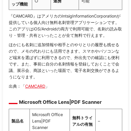
○
連携
可能
ップ機能
『CAMCARD』はアメリカのIntsigInformationCorporationが
提供している個人向け無料名刺管理アプリケーションです。
このアプリはiOS/Androidの両方で利用可能で、名刺の読み取
り・管理・共有といったことが全て無料で行えます。
ほかにも名刺に追加情報や相手とのやりとりの履歴も残せる
ので、メモの代わりにも活用できます。スマホやパソコンな
ど端末を選ばずに利用できるので、外出先での確認にも便利
です。また、事前に自分の名刺情報を登録しておくことで会
議、展示会、商談といった場面で、電子名刺交換ができるよ
うになります。
出典：「
CAMCARD
」
Microsoft Office Lens|PDF Scanner
Microsoft Office
無料トライ
製品名
Lens|PDF
–
アルの有無
Scanner