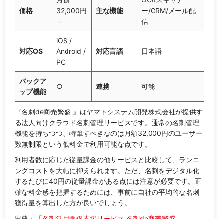
価格
32,000円
主な機能
ー/CRM/メール配
～
信
iOS /
対応OS
Android /
対応言語
日本語
PC
バックア
○
連携
可能
ップ機能
『名刺de商売繁盛 』はヤマトシステム開発株式会社が提供す
る法人向けクラウド名刺管理サービスです。通常の名刺管理
機能を持ちつつ、特筆すべきなのは月額32,000円のユーザー
数無制限という低料金で利用可能な点です。
利用者数に応じた従量課金の他サービスと比較して、ランニ
ングコストを大幅に抑えられます。ただ、名刺をデジタル化
するたびに40円の従量課金がある点には注意が必要です。正
確な料金感を把握するためには、事前に自社の平均的な名刺
獲得量を算出した方が良いでしょう。
出典：「
名刺活用販促支援サービス 名刺de商売繁盛
」