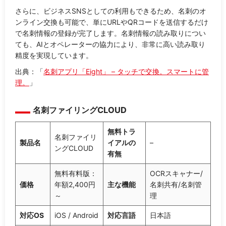
さらに、ビジネスSNSとしての利用もできるため、名刺のオ
ンライン交換も可能で、単にURLやQRコードを送信するだけ
で名刺情報の登録が完了します。名刺情報の読み取りについ
ても、AIとオペレーターの協力により、非常に高い読み取り
精度を実現しています。
出典：「
名刺アプリ「Eight」 – タッチで交換。スマートに管
理。
」
名刺ファイリングCLOUD
無料トラ
名刺ファイリ
製品名
イアルの
–
ングCLOUD
有無
無料有料版：
OCRスキャナー/
価格
年額2,400円
主な機能
名刺共有/名刺管
～
理
対応OS
iOS / Android
対応言語
日本語