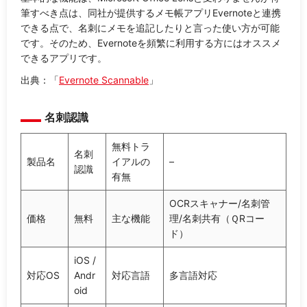
筆すべき点は、同社が提供するメモ帳アプリEvernoteと連携
できる点で、名刺にメモを追記したりと言った使い方が可能
です。そのため、Evernoteを頻繁に利用する方にはオススメ
できるアプリです。
出典：「
Evernote Scannable
」
名刺認識
無料トラ
名刺
製品名
イアルの
–
認識
有無
OCRスキャナー/名刺管
価格
無料
主な機能
理/名刺共有（ＱRコー
ド）
iOS /
対応OS
Andr
対応言語
多言語対応
oid