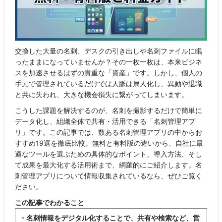
交換した大量の名刺、デスクの引き出しや名刺ファイルに眠
ったままになっていませんか？その一枚一枚は、本来ビジネ
スを加速させるはずの貴重な「資産」です。しかし、個人の
手元で管理されているだけでは人脈は属人化し、異動や退職
と共に失われ、大きな機会損失に繋がってしまいます。
こうした課題を解決するのが、名刺を撮影するだけで簡単に
データ化し、組織全体で共有・活用できる「名刺管理アプ
リ」です。この記事では、数ある名刺管理アプリの中からお
すすめ19選を徹底比較。無料と有料版の違いから、自社に最
適なツールを選ぶための具体的なポイント、導入方法、そし
て成果を最大化する活用術まで、網羅的にご紹介します。名
刺管理アプリについて情報収集されているなら、ぜひご覧く
ださい。
この記事でわかること
・名刺情報をデジタル化することで、共有や検索など、営