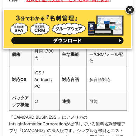
CAMCARD BUSINESS
CAMCARD
無料トライ
製品名
○
BUSINESS
アルの有無
OCRスキャナ
月額1,700
価格
主な機能
ー/CRM/メール配
円～
信
iOS /
対応OS
Android /
対応言語
多言語対応
PC
バックア
○
連携
可能
ップ機能
『CAMCARD BUSINESS 』はアメリカの
IntsigInformationCorporationが提供している無料名刺管理ア
プリ『CAMCARD』の法人版です。シンプルな機能とコスト