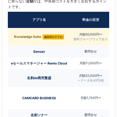
に依らない
定額
かは、中長期コストを大きく左右するポイン
トです。
アプリ名
料金の目安
月額55,000円〜
Knowledge Suite
編集部おすすめ
無料グループウェアあり
要問合せ
Sansan
月額11,000円〜
eセールスマネージャー Remix Cloud
月額32,000円〜
名刺de商売繁盛
＋データ化40円/枚
月額1,700円〜
CAMCARD BUSINESS
要問合せ
名刺ソナー