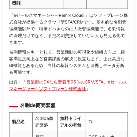
機能
『eセールスマネージャーRemix Cloud 』はソフトブレーン株
式会社が提供するクラウド型SFA/CRMです。基本的な名刺管
理機能以外で、特筆すべきなのは人脈管理機能で、名刺情報
の管理だけでなく、まだ名刺交換していない人も見える化で
きます。
名刺情報をキーとして、営業活動の可視化や組織力向上、顧
客満足度向上など営業課題の解決に役立ちます。また高度な
BI機能もあるため、自社の基幹システムと連携しデータ分析
も可能です。
出典：「
営業部のDXなら定着率95％のCRM/SFA、eセールス
マネージャー | ソフトブレーン株式会社
」
名刺de商売繁盛
名刺de商
無料トライ
製品名
○
売繁盛
アルの有無
月額
OCRスキャナ