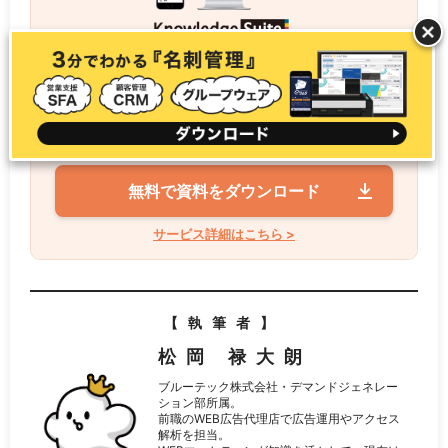
ユーザー数無制限で利用できるシンプルで使いや
すいSFA/CRMツール。営業活動の効率化から情
報共有まで1つのプラットフォームで完結。
＼ 3分でわかる Knowledge Suite の全機能 ／
無料で資料をダウンロード
サービス詳細はこちら >
【執筆者】
松岡 禄大朗
ブルーテック株式会社・デマンドジェネレー
ション部所属。
前職のWEB広告代理店で広告運用やアクセス
解析を担当。