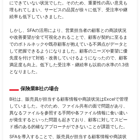
にできていない状況でした。そのため、重要性の高い意見も
埋もれてしまい、サービスの品質が徐々に低下、受注率や継
続率も低下していきました。
しかし、SFAの活用により、営業担当者の顧客との商談状況
や改善要望が全て可視化されることで、顧客が契約に至るま
でのボトルネックや既存顧客が抱えている不満点がデータと
して把握できるようになりました。顧客のニーズや要望に優
先度を付けて対処・改善していけるようになったので、顧客
満足度も向上。低下した受注率・継続率も以前の水準の1.3倍
となりました。
保険業B社の場合
B社は、販売員が担当する顧客情報や商談状況はExcelで管理
していました。そのため、ファイル共有の面で問題があり、
異なるファイルを参照する手間や各ファイル情報に食い違い
が発生するといった問題も起きており、顧客に対してスピー
ド感のある的確なアプローチができないことが課題でした。
SFAを導入することで、販売員が担当する顧客情報や商談状