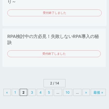
り～
受付終了しました
RPA検討中の方必見！失敗しないRPA導入の秘
訣
受付終了しました
2 / 14
«
1
2
3
4
5
...
10
...
»
最後 »