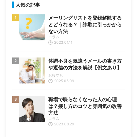
人気の記事
メーリングリストを登録解除する
とどうなる？｜詐欺に引っかから
ない方法
コラム
2023.01.11
体調不良を気遣うメールの書き方
や返信の方法を解説【例文あり】
お役立ち
2025.05.09
職場で喋らなくなった人の心理
は？接し方のコツと雰囲気の改善
方法
コラム
2023.08.29