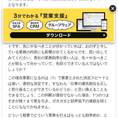
となります。
（2）「この先やるべきこと」を的確に決めるべ
きである
「この先やるべきこと」をロードマップとして頭の中に描い
ているかどうかも、仕事の効率においてとても重要なポイン
トです。先にやるべきことが分かっていれば、おのずと今し
ている業務の内容にも影響が出てくるからです。思い出して
みてください。貴社の業務効率が良い人は、先々やるべきこ
とが前もって分かっていて、先回りできている人ではないで
しょうか？
この場合重要になるのは（1）で重要とされた決定スピードと
は違い、適切な決定です。すなわち「仕事の優先順位を正し
く割り振ることができているかどうか」と言い換えることも
できるでしょう。この判断が適切でなかった場合、1つのつま
ずきが後々まで尾を引き、ガタガタと効率低下の連鎖を招く
ことにもなりかねません。
どういう順番でどういう業務を行えばもっとも効率的か、と