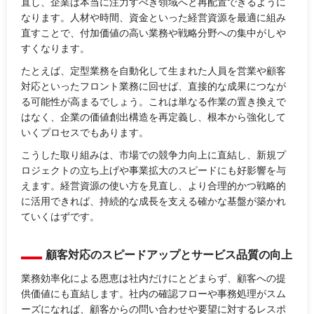
直し、企業は本当に注力すべき領域へと再配置できるように
なります。人材や時間、資金といった経営資源を最適に組み
直すことで、付加価値の高い業務や戦略分野への集中がしや
すくなります。
たとえば、定型業務を自動化して生まれた人員を営業や顧客
対応といったフロント業務に回せば、直接的な成果につなが
る可能性が高まるでしょう。これは単なる作業の置き換えで
はなく、企業の価値創出構造を再定義し、根本から強化して
いくプロセスでもあります。
こうした取り組みは、市場での競争力向上に直結し、新規プ
ロジェクトの立ち上げや事業拡大のスピードにも好影響を与
えます。経営資源の使い方を見直し、より合理的かつ戦略的
に活用できれば、持続的な成長を支える確かな基盤が築かれ
ていくはずです。
顧客対応のスピードアップとサービス品質の向上
業務効率化による恩恵は社内だけにとどまらず、顧客への提
供価値にも直結します。社内の確認フローや事務処理がスム
ーズになれば、顧客からの問い合わせや要望に対するレスポ