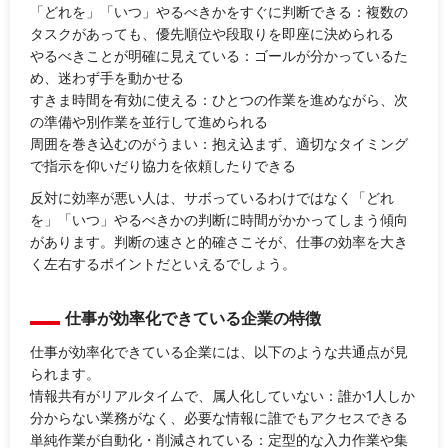
「どれを」「いつ」やるべきかをすぐに判断できる：複数の
タスクがあっても、優先順位や段取りを即座に決められる
やるべきことが明確に見えている：ゴールが分かっているた
め、迷わず手を動かせる
すきま時間を有効に使える：ひとつの作業を進めながら、次
の準備や別作業を並行して進められる
周囲を巻き込むのがうまい：抱え込まず、適切なタイミング
で指示を仰いだり協力を依頼したりできる
反対に効率が悪い人は、サボっているわけではなく「どれ
を」「いつ」やるべきかの判断に時間がかかってしまう傾向
があります。判断の速さと的確さこそが、仕事の効率を大き
く左右するポイントだといえるでしょう。
仕事が効率化できている企業の特徴
仕事が効率化できている企業には、以下のような共通点が見
られます。
情報共有がリアルタイムで、属人化していない：誰か1人しか
分からない業務がなく、必要な情報に誰でもアクセスできる
単純作業が自動化・削減されている：定型的な入力作業や集