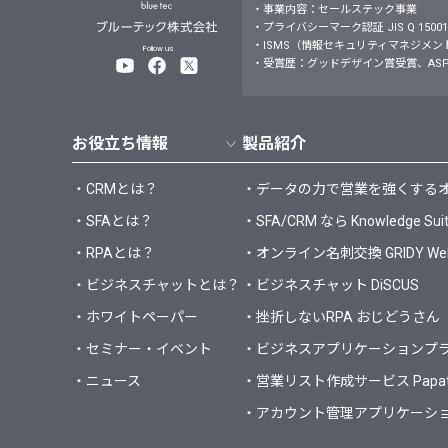
・事業内容：セールステック事業
・プライバシーマーク認証 JIS Q 15001：
・ISMS（情報セキュリティマネジメントシステム）JI
Follow us
・受賞歴：グッドデザイン賞受賞、ASP
お役立ち情報
製品紹介
・CRMとは？
・データの力で営業を強くするオールイ
・SFAとは？
・SFA/CRM なら Knowledge Sui
・RPAとは？
・オンライン名刺交換 GRIDY 
・ビジネスチャットとは？
・ビジネスチャット DiSCUS
・ホワイトペーパー
・挫折しないRPA おじどうさん
・セミナー・イベント
・ビジネスアプリケーションプラット
・ニュース
・営業リスト作成サービス Papa
・アカウント管理アプリケーション 