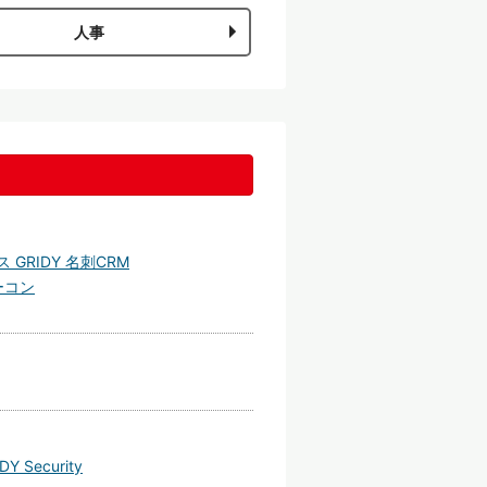
人事
GRIDY 名刺CRM
ーコン
Security