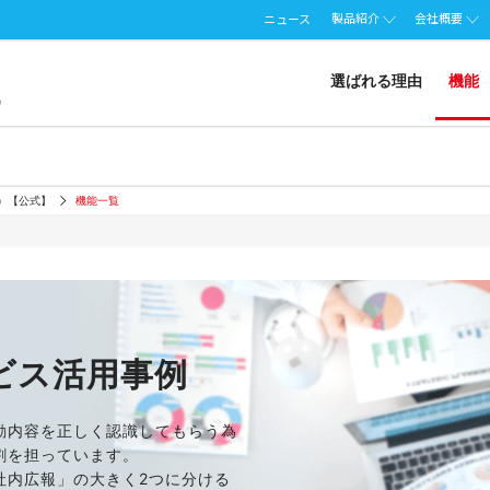
製品紹介
会社概要
ニュース
選ばれる理由
機能
ート）【公式】
機能一覧
ビス活用事例
動内容を正しく認識してもらう為
割を担っています。
社内広報」の大きく2つに分ける