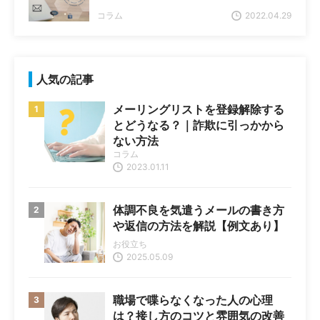
コラム
2022.04.29
人気の記事
メーリングリストを登録解除する
とどうなる？｜詐欺に引っかから
ない方法
コラム
2023.01.11
体調不良を気遣うメールの書き方
や返信の方法を解説【例文あり】
お役立ち
2025.05.09
職場で喋らなくなった人の心理
は？接し方のコツと雰囲気の改善