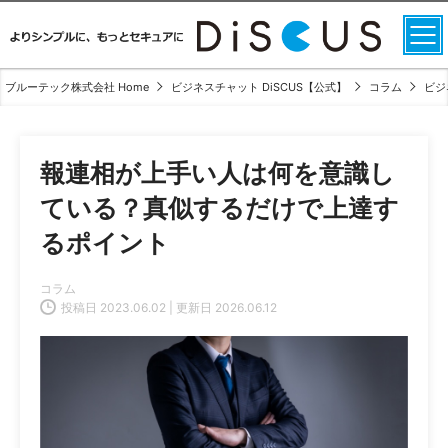
ブルーテック株式会社 Home
ビジネスチャット DiSCUS【公式】
コラム
ビジ
報連相が上手い人は何を意識し
ている？真似するだけで上達す
るポイント
コラム
投稿日 2023.06.02 | 更新日 2026.06.12