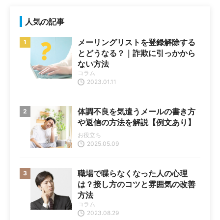
人気の記事
メーリングリストを登録解除する
とどうなる？｜詐欺に引っかから
ない方法
コラム
2023.01.11
体調不良を気遣うメールの書き方
や返信の方法を解説【例文あり】
お役立ち
2025.05.09
職場で喋らなくなった人の心理
は？接し方のコツと雰囲気の改善
方法
コラム
2023.08.29