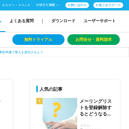
お役立ち情報
セミナー・イベント
お問い合わせ
お客さまサポート
ム
よくある質問
ダウンロード
ユーザーサポート
|
無料トライアル
お問合せ・資料請求
事前準備で導入を成功させよう
人気の記事
入
メーリングリス
トを登録解除す
るとどうなる？
｜詐欺に引っか
ム
コラム
からない方法