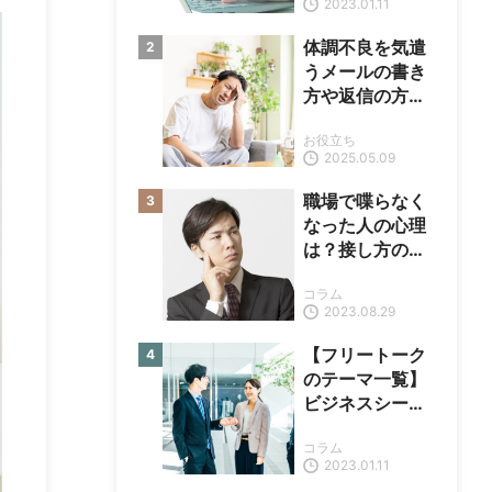
2023.01.11
体調不良を気遣
うメールの書き
方や返信の方法
を解説【例文あ
お役立ち
り】
2025.05.09
職場で喋らなく
なった人の心理
は？接し方のコ
ツと雰囲気の改
コラム
善方法
2023.08.29
【フリートーク
のテーマ一覧】
ビジネスシーン
で話を盛り上げ
コラム
るためのテクニ
2023.01.11
ック