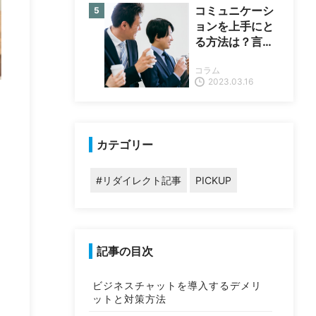
コミュニケーシ
ョンを上手にと
る方法は？言い
換えや円滑に進
コラム
めるポイントを
2023.03.16
紹介
カテゴリー
#リダイレクト記事
PICKUP
記事の目次
ビジネスチャットを導入するデメリ
ットと対策方法