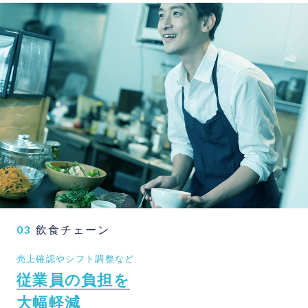
03
飲食チェーン
売上確認やシフト調整など
従
業
員
の
負
担
を
大
幅
軽
減