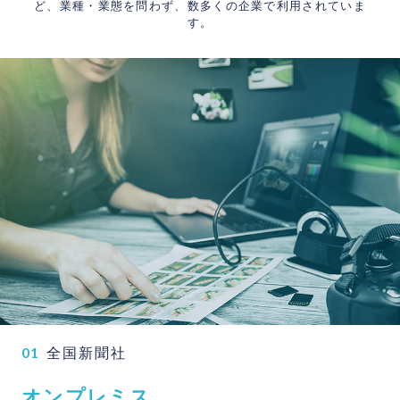
ど、業種・業態を問わず、数多くの企業で利用されていま
す。
01
全国新聞社
オ
ン
プ
レ
ミ
ス
、