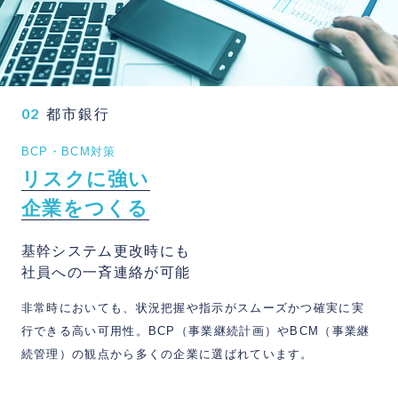
02
都市銀行
BCP・BCM対策
リ
ス
ク
に
強
い
企
業
を
つ
く
る
基幹システム更改時にも
社員への一斉連絡が可能
非常時においても、状況把握や指示がスムーズかつ確実に実
行できる高い可用性。BCP（事業継続計画）やBCM（事業継
続管理）の観点から多くの企業に選ばれています。