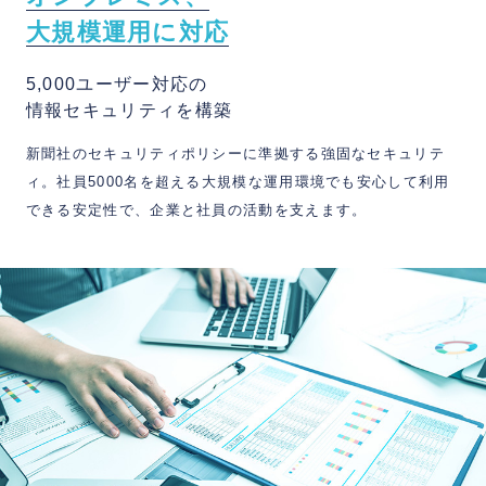
大
規
模
運
用
に
対
応
5,000ユーザー対応の
情報セキュリティを構築
新聞社のセキュリティポリシーに準拠する強固なセキュリテ
ィ。社員5000名を超える大規模な運用環境でも安心して利用
できる安定性で、企業と社員の活動を支えます。