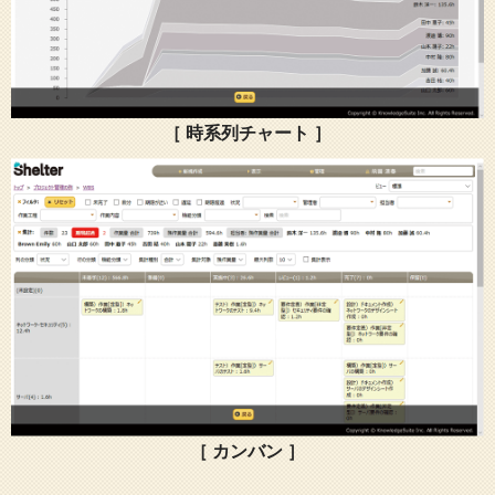
［ 時系列チャート ］
［ カンバン ］