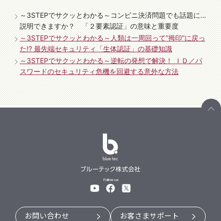
～3STEPでサクッとわかる～コンビニ決済問題でも話題に…
説明できますか？ 「２要素認証」の意味と重要度
～3STEPでサクッとわかる～人類は一周回って”拇印”に戻っ
た!? 最先端セキュリティ「生体認証」の基礎知識
～3STEPでサクッとわかる～逆転の発想で解決！ ＩＤ／パ
スワードのセキュリティ危機を回避する意外な方法
Follow us
お問い合わせ
お客さまサポート