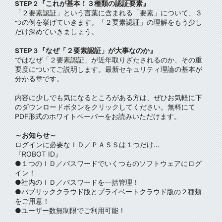
『これが基本！３種類の認証要素』
STEP２
「２要素認証」という言葉に含まれる「要素」について、３
つの例を挙げていきます。「２要素認証」の理解をもう少し
だけ深めていきましょう。
『なぜ「２要素認証」が大事なのか』
STEP３
ではなぜ「２要素認証」が近年取りざたされるのか、その重
要度についてご説明します。最新セキュリティ理論の基本が
分かる章です。
内容に少しでも気になるところがある方は、ぜひお気軽に下
のダウンロードボタンをクリックしてください。無料にて
PDF形式のホワイトペーパーをお読みいただけます。
～お知らせ～
ログインに必要なＩＤ／ＰＡＳＳは１つだけ…
『ROBOT ID』
●１つのＩＤ／パスワードでいくつものソフトウェアにログ
イン！
●社内のＩＤ／パスワードを一括管理！
●パブリッククラウド版とプライベートクラウド版の２種類
をご用意！
●ユーザー数無制限でご利用可能！