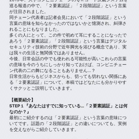
巡る報道の中で、「２要素認証」「２段階認証」という言葉
が注目されました。
同チェーン代表者は記者会見において「２段階認証」という
言葉の意味を知らなかったのではないかと憶測され、糾弾さ
れることにもなりました。
多くの人にとって、この件で初めて耳にすることになったで
あろう「２要素認証」「２段階認証」という言葉はデジタル
セキュリティ技術の分野で近年脚光を浴びる概念であり、実
は我々の生活と無関係ではありません。
今後、日常会話の中でも使われる可能性が高いこれらの言葉
の意味を今のうちにしっかり知っておけば、コンビニチェー
ン代表の二の舞になることもありません…？
日常生活からもビジネスからも、切っても切れない関係にあ
る「２要素認証」について、本稿ではどなたにも分かりやす
くサクッとご説明していきます。
【概要紹介】
『あなたはすでに知っている…「２要素認証」とは何
STEP１
なのか？』
最初にご紹介するのは「２要素認証」という言葉の意味につ
いてです。話題の「２段階認証」との違いについても、実例
を交えながらご紹介していきます。