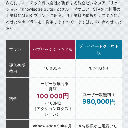
さらにブルーテック株式会社が提供する総合ビジネスアプリケー
ション『Knowledge Suite』のグループウェア／SFAをご利用の
企業様には割引プランもご用意。各企業様の環境やシステムに合
わせた料金プランをご提案しますので、まずはお問い合わせくだ
さい。
プライベートクラウド
プラン
パブリッククラウド版
版
導入初期
10,000円
要お見積り
費用
ユーザー数無制限
月額
ユーザー数無制限
100,000円
料金
980,000円
／100MB
（アクションログスト
レージ）
※Knowledge Suite 月
※お客様がご用意いた