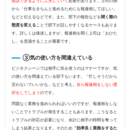
会話できるように工夫していく
必要があります。上司の側
から「仕事をきちんと進めるためにも報連相してほしい」
などと伝えるなどです。また、部下の報告などを
聞く際の
態度を変える
ことで部下が話しやすくなるケースもありま
す。詳しくは後述しますが、報連相を聞く上司は「おひた
し」を意識することが重要です。
③気の使い方を間違えている
ビジネスシーンでは相手に気を使うのはマナーですが、気
の使い方を間違えている部下もいます。「忙しそうだから
言わないでいいかな」などと考え
、
自ら報連相をしない選
択をしてしまう
のです。
問題なく業務を進められればいいのですが、報連相をしな
いことでトラブルが発生することもあります。こうなると
トラブルの対応が必要になり、余計に相手の時間を奪って
しまう結果となります。そのため
「効率良く業務をするた