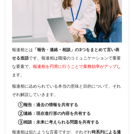
報連相とは
「報告・連絡・相談」の3つをまとめて言い表
せる造語
です。報連相は職場のコミュニケーションで重要
な要素で、
報連相を円滑に行うことで業務効率がアップ
し
ます。
報連相に込められている本当の意味と目的について、それ
ぞれ解説していきます。
①報告：過去の情報を共有する
②連絡：現在進行形の内容を共有する
③相談：未来に考えられる問題を共有する
報連相は似たような言葉ですが、それぞれ
時系列による違