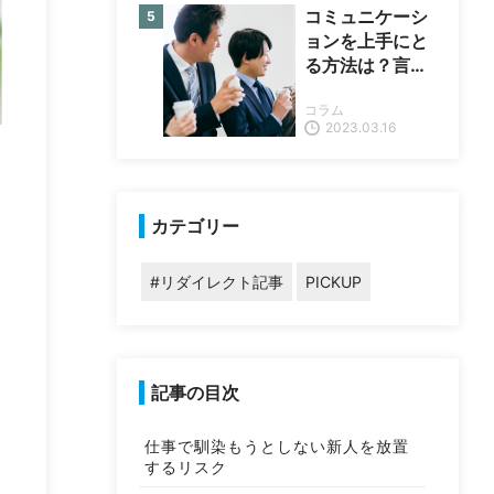
コミュニケーシ
ョンを上手にと
る方法は？言い
換えや円滑に進
コラム
めるポイントを
2023.03.16
紹介
カテゴリー
#リダイレクト記事
PICKUP
記事の目次
仕事で馴染もうとしない新人を放置
するリスク