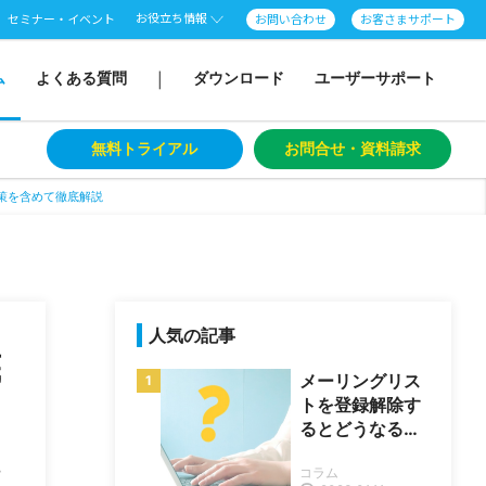
お役立ち情報
セミナー・イベント
お問い合わせ
お客さまサポート
ム
よくある質問
ダウンロード
ユーザーサポート
|
無料トライアル
お問合せ・資料請求
策を含めて徹底解説
人気の記事
底
メーリングリス
トを登録解除す
るとどうなる？
｜詐欺に引っか
ム
コラム
からない方法