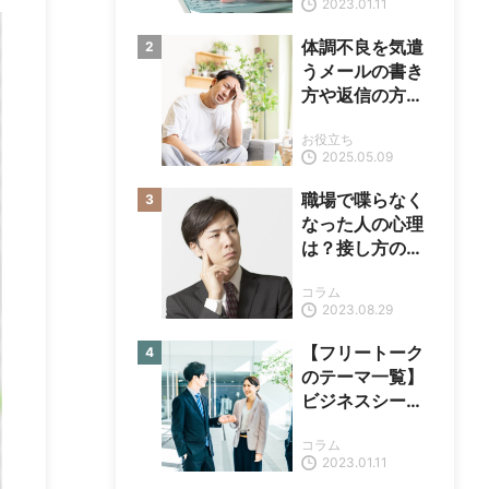
2023.01.11
体調不良を気遣
うメールの書き
方や返信の方法
を解説【例文あ
お役立ち
り】
2025.05.09
職場で喋らなく
なった人の心理
は？接し方のコ
ツと雰囲気の改
コラム
善方法
2023.08.29
【フリートーク
のテーマ一覧】
ビジネスシーン
で話を盛り上げ
コラム
るためのテクニ
2023.01.11
ック