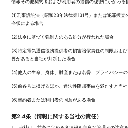
情報その他契約者および利用者の通信の秘密にかかわる
(1)刑事訴訟法（昭和23年法律第131号）または犯罪
令状による場合
(2)法令に基づく強制力のある処分が行われた場合
(3)特定電気通信役務提供者の損害賠償責任の制限およ
要があると当社が判断した場合
(4)他人の生命、身体、財産または名誉、プライバシー
(5)前各号に掲げるほか、違法性阻却事由を満たすと当
(6)契約者または利用者の同意がある場合
第2.4条（情報に関する当社の責任）
1. 当社は、前条に定める各情報を善良な管理者の注意