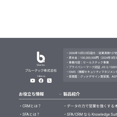
・2006年10月23日設立：従業員数127
・資本金：100,000,000円（2024年3
・事業内容：セールステック事業
・プライバシーマーク認証 JIS Q 15001：
・ISMS（情報セキュリティマネジメントシステム）JI
Follow us
・受賞歴：グッドデザイン賞受賞、ASP
お役立ち情報
製品紹介
・CRMとは？
・データの力で営業を強くするオールイ
・SFAとは？
・SFA/CRM なら Knowledge Sui