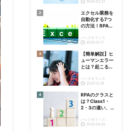
2024.03.21
エクセル業務を
自動化する7つ
の方法！RPAツ
ール活用の特徴
バックオフィス
や事例も解説
2025.10.17
【簡単解説】ヒ
ューマンエラー
とは？起こる原
因や対策も紹介
バックオフィス
2025.12.26
RPAのクラスと
は？Class1・
2・3の違い、導
入成功事例も紹
バックオフィス
介
2025.09.30