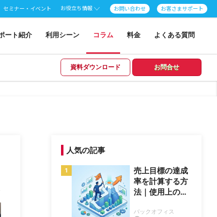
お役立ち情報
セミナー・イベント
お問い合わせ
お客さまサポート
ポート紹介
利用シーン
コラム
料金
よくある質問
資料ダウンロード
お問合せ
人気の記事
売上目標の達成
率を計算する方
ス
法｜使用上の注
意点2つも確認
バックオフィス
しよう