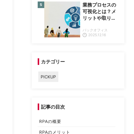
業務プロセスの
可視化とは？メ
リットや取り組
み手順、成功の
バックオフィス
コツを解説
2025.12.16
カテゴリー
PICKUP
記事の目次
RPAの概要
RPAのメリット