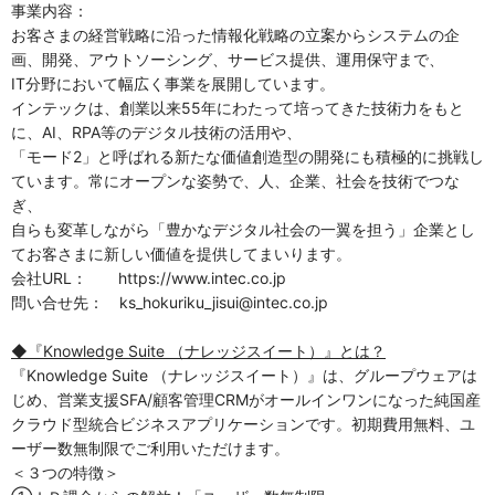
事業内容：
お客さまの経営戦略に沿った情報化戦略の立案からシステムの企
画、開発、アウトソーシング、サービス提供、運用保守まで、
IT分野において幅広く事業を展開しています。
インテックは、創業以来55年にわたって培ってきた技術力をもと
に、AI、RPA等のデジタル技術の活用や、
「モード2」と呼ばれる新たな価値創造型の開発にも積極的に挑戦し
ています。常にオープンな姿勢で、人、企業、社会を技術でつな
ぎ、
自らも変革しながら「豊かなデジタル社会の一翼を担う」企業とし
てお客さまに新しい価値を提供してまいります。
会社URL： https://www.intec.co.jp
問い合せ先： ks_hokuriku_jisui@intec.co.jp
◆『K
nowledge Suite （ナレッジスイート）』とは？
『Knowledge Suite （ナレッジスイート）』は、グループウェアは
じめ、営業支援SFA/顧客管理CRMがオールインワンになった純国産
クラウド型統合ビジネスアプリケーションです。初期費用無料、ユ
ーザー数無制限でご利用いただけます。
＜３つの特徴＞