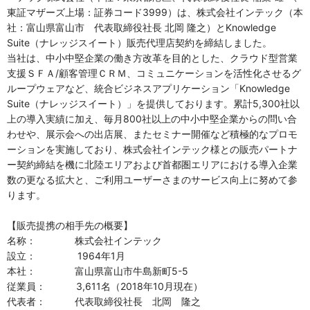
東証マザーズ上場：証券コード3999）は、株式会社インテック（本
社：富山県富山市 代表取締役社長 北岡 隆之）とKnowledge
Suite（ナレッジスイート）販売代理店契約を締結しました。
当社は、中小中堅企業の働き方改革を目的とした、クラウド型営業
支援ＳＦＡ/顧客管理ＣＲＭ、コミュニケーションを活性化させるグ
ループウェアなど、統合ビジネスアプリケーション「Knowledge
Suite（ナレッジスイート）」を提供しております。累計5,300社以
上の導入実績に加え、毎月800社以上の中小中堅企業からの問い合
わせや、展示会への出店展、またセミナー開催など積極的なプロモ
ーションを実施しており、株式会社インテック様との販売パートナ
ー契約締結を機に北陸エリアおよび首都圏エリアにおける導入企業
数の更なる拡大と、ご利用ユーザーさまのサービス向上に努めて参
ります。
【販売提携の相手先の概要】
名称： 株式会社インテック
設立： 1964年1月
本社： 富山県富山市牛島新町5-5
従業員： 3,611名（2018年10月現在）
代表者： 代表取締役社長 北岡 隆之