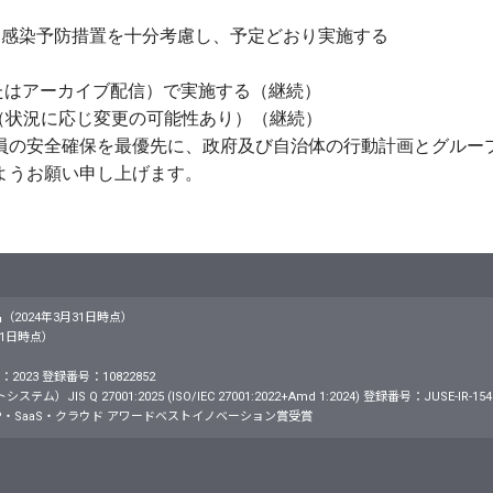
は、感染予防措置を十分考慮し、予定どおり実施する
またはアーカイブ配信）で実施する（継続）
（状況に応じ変更の可能性あり）（継続）
員の安全確保を最優先に、政府及び自治体の行動計画とグルー
ようお願い申し上げます。
名（2024年3月31日時点）
月31日時点）
2023 登録番号：10822852
S Q 27001:2025 (ISO/IEC 27001:2022+Amd 1:2024) 登録番号：JUSE-IR-154
・SaaS・クラウド アワードベストイノベーション賞受賞