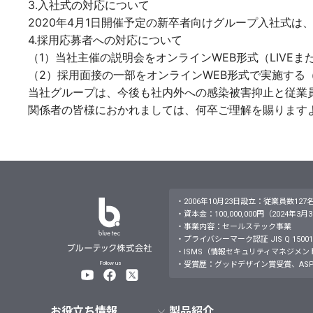
3.入社式の対応について
2020年4月1日開催予定の新卒者向けグループ入社式
4.採用応募者への対応について
（1）当社主催の説明会をオンラインWEB形式（LIVE
（2）採用面接の一部をオンラインWEB形式で実施する
当社グループは、今後も社内外への感染被害抑止と従業
関係者の皆様におかれましては、何卒ご理解を賜ります
・2006年10月23日設立：従業員数127
・資本金：100,000,000円（2024年3
・事業内容：セールステック事業
・プライバシーマーク認証 JIS Q 15001：
・ISMS（情報セキュリティマネジメントシステム）JI
Follow us
・受賞歴：グッドデザイン賞受賞、ASP
お役立ち情報
製品紹介