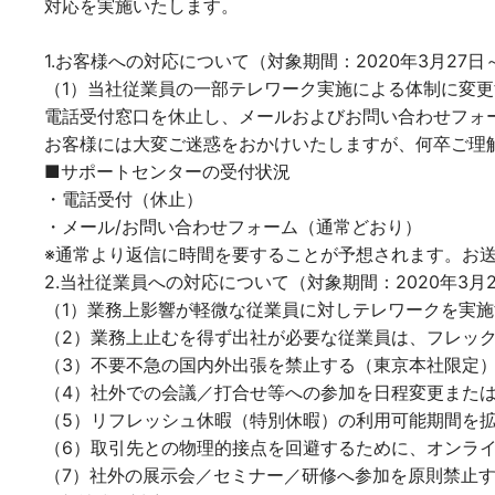
対応を実施いたします。
1.お客様への対応について（対象期間：2020年3月27日～
（1）当社従業員の一部テレワーク実施による体制に変
電話受付窓口を休止し、メールおよびお問い合わせフォ
お客様には大変ご迷惑をおかけいたしますが、何卒ご理
■サポートセンターの受付状況
・電話受付（休止）
・メール/お問い合わせフォーム（通常どおり）
※通常より返信に時間を要することが予想されます。お
2.当社従業員への対応について（対象期間：2020年3月2
（1）業務上影響が軽微な従業員に対しテレワークを実
（2）業務上止むを得ず出社が必要な従業員は、フレッ
（3）不要不急の国内外出張を禁止する（東京本社限定
（4）社外での会議／打合せ等への参加を日程変更または
（5）リフレッシュ休暇（特別休暇）の利用可能期間を
（6）取引先との物理的接点を回避するために、オンラ
（7）社外の展示会／セミナー／研修へ参加を原則禁止