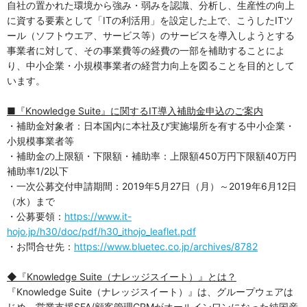
自社の置かれた環境から強み・弱みを認識、分析し、生産性の向上
に資する要素として「ITの利活用」を設定した上で、こうしたITツ
ール（ソフトウエア、サービス等）のサービスを導入しようとする
事業者に対して、その事業費等の経費の一部を補助することによ
り、中小企業・小規模事業者の経営力向上を図ることを目的として
います。
■『Knowledge Suite』に関するIT導入補助金
申込のご案内
・補助金対象者：日本国内に本社及び実施場所を有する中小企業・
小規模事業者等
・補助金の上限額・下限額・補助率：上限額450万円下限額40万円
補助率1/2以下
・一次公募交付申請期間：2019年5月27日（月）～2019年6月12日
（水）まで
・公募要領：
https://www.it-
hojo.jp/h30/doc/pdf/h30_ithojo_leaflet.pdf
・お問合せ先：
https://www.bluetec.co.jp/archives/8782
◆『K
nowledge Suite（ナレッジスイート）』とは？
『Knowledge Suite（ナレッジスイート）』は、グループウェアは
じめ、営業支援SFA/顧客管理CRMがオールインワンになった純国産