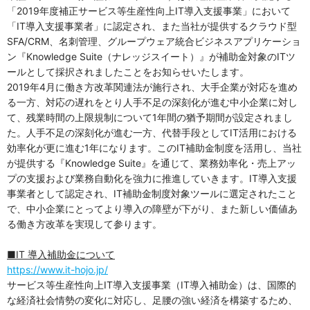
「2019年度補正サービス等生産性向上IT導入支援事業」において
「IT導入支援事業者」に認定され、また当社が提供するクラウド型
SFA/CRM、名刺管理、グループウェア統合ビジネスアプリケーショ
ン『Knowledge Suite（ナレッジスイート）』が補助金対象のITツ
ールとして採択されましたことをお知らせいたします。
2019年4月に働き方改革関連法が施行され、大手企業が対応を進め
る一方、対応の遅れをとり人手不足の深刻化が進む中小企業に対し
て、残業時間の上限規制について1年間の猶予期間が設定されまし
た。人手不足の深刻化が進む一方、代替手段としてIT活用における
効率化が更に進む1年になります。このIT補助金制度を活用し、当社
が提供する『Knowledge Suite』を通じて、業務効率化・売上アッ
プの支援および業務自動化を強力に推進していきます。IT導入支援
事業者として認定され、IT補助金制度対象ツールに選定されたこと
で、中小企業にとってより導入の障壁が下がり、また新しい価値あ
る働き方改革を実現して参ります。
■IT 導入補助金について
https://www.it-hojo.jp/
サービス等生産性向上IT導入支援事業（IT導入補助金）は、国際的
な経済社会情勢の変化に対応し、足腰の強い経済を構築するため、