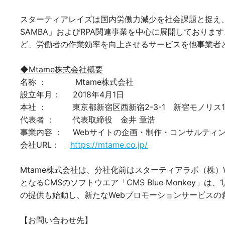
スターティアレイズは国内労働力減少を社会課題と捉え
SAMBA」およびRPA関連事業を中心に展開しており
ど、労働者の作業効率を向上させるサービスを他事業者
◆Mtame株式会社概要
名称 ： Mtame株式会社
設立年月： 2018年4月1日
本社 ： 東京都新宿区西新宿2-3-1 新宿モノリス1
代表者 ： 代表取締役 金井 章浩
事業内容 ： Webサイトの企画・制作・コンサルティ
会社URL：
https://mtame.co.jp/
Mtame株式会社は、分社化前はスターティアラボ（株
となるCMSのソフトウエア「CMS Blue Monkey
の提供も始動し、新たなWebプロモーションサービスの創
【お問い合わせ先】