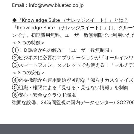
Email：info@www.bluetec.co.jp
◆『K
nowledge Suite （ナレッジスイート）』とは？
『Knowledge Suite （ナレッジスイート）』
ンです。初期費用無料、ユーザー数無制限でご利用いた
＜３つの特徴＞
①ＩＤ課金からの解放！「ユーザー数無制限」
②ビジネスに必要なアプリケーションが「オールインワ
③スマートフォン、タブレットでも使える！「マルチデ
＜３つの安心＞
④必要機能から運用開始が可能な「減らすカスタマイズ
⑤組織・権限による「見せる・見せない情報」を制御
⑥安心・安全なクラウド環境
強固な設備、24時間監視の国内データセンター/ISO270