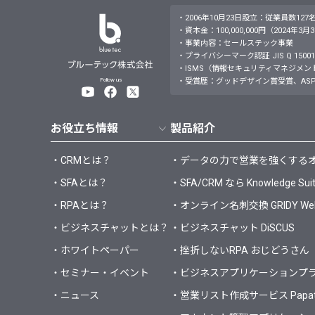
・2006年10月23日設立：従業員数127
・資本金：100,000,000円（2024年3
・事業内容：セールステック事業
・プライバシーマーク認証 JIS Q 15001：
・ISMS（情報セキュリティマネジメントシステム）JI
Follow us
・受賞歴：グッドデザイン賞受賞、ASP
お役立ち情報
製品紹介
・CRMとは？
・データの力で営業を強くするオールイ
・SFAとは？
・SFA/CRM なら Knowledge Sui
・RPAとは？
・オンライン名刺交換 GRIDY 
・ビジネスチャットとは？
・ビジネスチャット DiSCUS
・ホワイトペーパー
・挫折しないRPA おじどうさん
・セミナー・イベント
・ビジネスアプリケーションプラット
・ニュース
・営業リスト作成サービス Papa