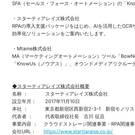
SFA（セールス・フォース・オートメーション）の「Know
・スターティアレイズ株式会社
RPAの導入支援パッケージをはじめ、AIを活用したOCRサ
効率化ソリューションをご案内いたします。
・Mtame株式会社
MA（マーケティングオートメーション）ツール「BowNo
「KnowUs（ノウアス）」、オウンドメディアリクル
◆スターティアレイズ株式会社概要
名称 ： スターティアレイズ株式会社
設立年月： 2017年11月10日
本社 ： 東京都新宿区西新宿2-3-1 新宿モノリス
代表者 ： 代表取締役社長 古川 征且
事業内容 ： クラウドストレージ関連事業・RPA関連事
会社URL：
https://www.startiaraise.co.jp/