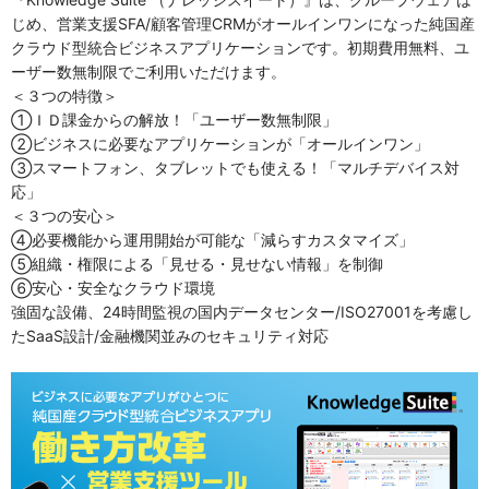
じめ、営業支援SFA/顧客管理CRMがオールインワンになった純国産
クラウド型統合ビジネスアプリケーションです。初期費用無料、ユ
ーザー数無制限でご利用いただけます。
＜３つの特徴＞
①ＩＤ課金からの解放！「ユーザー数無制限」
②ビジネスに必要なアプリケーションが「オールインワン」
③スマートフォン、タブレットでも使える！「マルチデバイス対
応」
＜３つの安心＞
④必要機能から運用開始が可能な「減らすカスタマイズ」
⑤組織・権限による「見せる・見せない情報」を制御
⑥安心・安全なクラウド環境
強固な設備、24時間監視の国内データセンター/ISO27001を考慮し
たSaaS設計/金融機関並みのセキュリティ対応