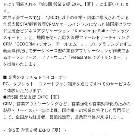
トにて開催される『第5回 営業支援 EXPO【夏】』に出展いたしま
す。
本展示会ブースでは、4,900社以上の企業・団体に導入されている
営業支援SFA/顧客管理CRMがオールインワンになった純国産クラウ
ド型統合ビジネスアプリケーション『Knowledge Suite（ナレッジ
スイート）』と、地図を使った顧客管理フィールドナーチャリング
CRM『GEOCRM（ジオシーアールエム）』、プログラミングせずに
画面操作だけでデータベース型の業務アプリケーションが作成でき
るオープンソース・ソフトウェア『Pleasanter（プリザンター）』
を出展いたします。
■ 充実のタッチ＆トライコーナー
PC、タブレット、スマートフォン端末を通じてすべてのサービスを
ご体験いただけます。
●第5回 営業支援 EXPO【夏】
CRM、営業アウトソーシングなど、営業強化や営業効率化のための
製品・サービスが一堂に出展。国内唯一の営業に特化した専門展と
して、全国から経営者、営業推進部、営業部門長が来場します。
＜ 第5回 営業支援 EXPO【夏】
＞