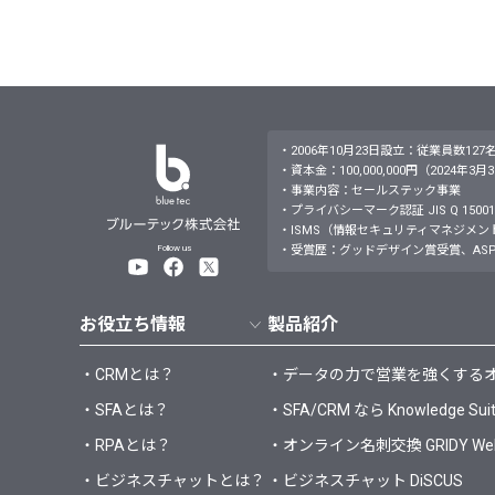
・2006年10月23日設立：従業員数127
・資本金：100,000,000円（2024年3
・事業内容：セールステック事業
・プライバシーマーク認証 JIS Q 15001：
・ISMS（情報セキュリティマネジメントシステム）JI
Follow us
・受賞歴：グッドデザイン賞受賞、ASP
お役立ち情報
製品紹介
・CRMとは？
・データの力で営業を強くするオールイ
・SFAとは？
・SFA/CRM なら Knowledge Sui
・RPAとは？
・オンライン名刺交換 GRIDY 
・ビジネスチャットとは？
・ビジネスチャット DiSCUS