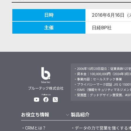
日時
2016年6月16日
主催
日経BP社
・2006年10月23日設立：従業員数127
・資本金：100,000,000円（2024年3
・事業内容：セールステック事業
・プライバシーマーク認証 JIS Q 15001：
・ISMS（情報セキュリティマネジメントシステム）JI
Follow us
・受賞歴：グッドデザイン賞受賞、ASP
お役立ち情報
製品紹介
・CRMとは？
・データの力で営業を強くするオールイ