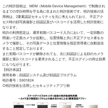
この特許技術は、MDM（Mobile Device Management）で制御され
るまでの空白時間を守る為に生まれた特許技術です。特許技術の活
用例は、2要素認証セキュリティを元に考えられており、 不正アク
セス時の顔写真撮影と顔認証及びパスコードを活用した特許技術に
なります。
特許の利用想定は、通常初期パスコード入力において、一定回数の
間違いで正面カメラが起動し、位置情報と共に不正アクセス者をカ
メラで撮影し、その写真データと位置情報を指定管理者に自動送信
すること想定しております。
また初期パスコードが解除されても、次に顔認証による顔のカメラ
撮影と第2パスコードを要求されることで、不正ログインの抑止効果
にもつながります。
【特許承認】
発明名称：顔認証システム及び顔認証プログラム
特許番号：5901824
○特許技術を活用したセキュリティアプリ例