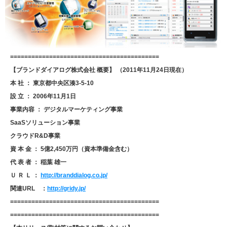
==========================================
【ブランドダイアログ株式会社 概要】 （2011年11月24日現在）
本 社 ： 東京都中央区湊3-5-10
設 立 ： 2006年11月1日
事業内容 ： デジタルマーケティング事業
SaaSソリューション事業
クラウドR&D事業
資 本 金 ： 5億2,450万円（資本準備金含む）
代 表 者 ： 稲葉 雄一
Ｕ Ｒ Ｌ ：
http://branddialog.co.jp/
関連URL ：
http://gridy.jp/
==========================================
==========================================