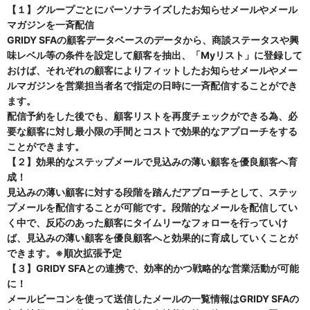
【１】グループごとにパーソナライズしたお知らせメールやメール
マガジンを一斉配信
GRIDY SFAの顧客データベースのデータから、商談ステータスや興
味レベル等の条件を設定して顧客を抽出、「Myリスト」に登録して
おけば、それぞれの顧客によりフィットしたお知らせメールやメー
ルマガジンを営業担当者名で指定の日時に一斉配信することができ
ます。
配信予約をした後でも、顧客リストを再度チェックができる為、必
要な顧客に対し最小限の手間とコストで効果的なアプローチをする
ことができます。
【２】効果的なステップメールで見込みの薄い顧客を優良顧客へ育
成！
見込みの薄い顧客に対する段階を踏んだアプローチとして、ステッ
プメールを配信することが可能です。段階的なメールを配信してい
く中で、反応のあった顧客にタイムリーなフォローを行っていけ
ば、見込みの薄い顧客を優良顧客へと効果的に育成していくことが
できます。※順次拡張予定
【３】GRIDY SFAとの連携で、効率的かつ戦略的な営業活動が可能
に！
メールビーコンを使って送信したメールの一覧情報はGRIDY SFAの