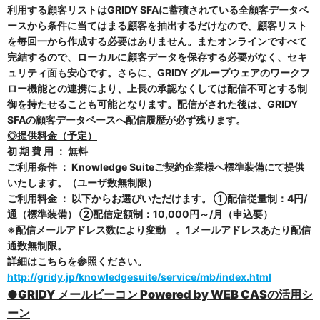
利用する顧客リストはGRIDY SFAに蓄積されている全
顧客データベ
ースから条件に当てはまる顧客を抽出するだけなので、顧客リスト
を毎回一から作成する必要はありません。またオンラインですべて
完結するので、ローカルに顧客データを保存する必要がなく、セキ
ュリティ面も安心です。さらに、GRIDY グループウェアのワークフ
ロー機能との連携により、上長の承認なくしては配信不可とする制
御を持たせることも可能となります。
配信がされた後は、
GRIDY
SFA
の顧客データベースへ配信履歴が必ず残ります。
◎提供料金（予定）
初 期 費 用 ： 無料
ご利用条件 ： Knowledge Suiteご契約企業様へ標準装備にて提供
いたします。（ユーザ数無制限）
ご利用料金 ： 以下からお選びいただけます。 ①配信従量制：4円/
通（標準装備） ②配信定額制：10,000円～/月（申込要）
※配信メールアドレス数により変動 。1メールアドレスあたり配信
通数無制限。
詳細はこちらを参照ください。
http://gridy.jp/knowledgesuite/service/mb/index.html
●
GRIDY
メールビーコン
Powered by WEB CASの活用シ
ーン