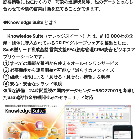
顧客情報にも紐付くので、商談の進捗状況等、他のデータと照らし
合わせて今後の営業計画を立てることができます。
—————————————————–
●
Knowledge Suite
とは？
—————————————————–
「Knowledge Suite（ナレッジスイート）とは、約10,000社の企
業・団体に導入されているGRIDY グループウェアを基盤とした、
SaaS型リード育成基盤 営業支援SFA/顧客管理CRM統合 ビジネスア
プリケーションです。
①
すべての機能が最初から使えるオールインワンサービス
②
必要機能から運用開始が可能な「減らすカスタマイズ」
③
組織・権限による「見せる・見せない情報」を制御
④
安心・安全なクラウド環境
強固な設備、24時間監視の国内データセンター/ISO27001を考慮し
たSaaS設計/金融機関並みのセキュリティ対応