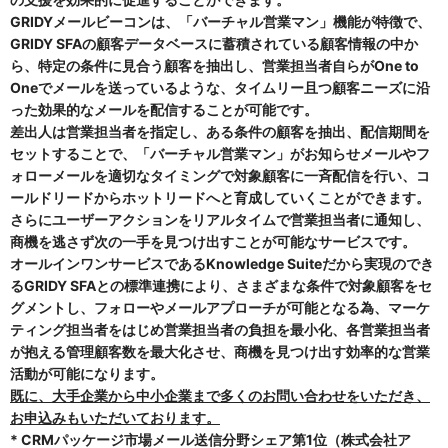
GRIDY
メールビーコンは、「バーチャル営業マン」機能が特徴で、
GRIDY SFAの顧客データベースに蓄積されている顧客情報の中か
ら、特定の条件に見合う顧客を抽出し、営業担当者自らがOne to
Oneでメールを送っているような、タイムリー且つ顧客ニーズに沿
った効果的なメールを配信することが可能です。
差出人は営業担当者を指定し、ある条件の顧客を抽出、配信期間を
セットすることで、「バーチャル営業マン」がお知らせメールやフ
ォローメールを適切なタイミングで対象顧客に一斉配信を行い、コ
ールドリードからホットリードへと育成していくことができます。
さらにユーザーアクションをリアルタイムで営業担当者に通知し、
商機を逃さず次の一手を見つけ出すことが可能なサービスです。
オールインワンサービスであるKnowledge Suiteだから実現のでき
るGRIDY SFAとの標準連携により、さまざまな条件で対象顧客をセ
グメントし、フォローやメールアプローチが可能となる為、マーケ
ティング担当者をはじめ
営業担当者の負担を最小化、各営業担当者
が抱える管理顧客数を最大化させ、商機を見つけ出す効率的な営業
活動が可能になります。
既に、大手企業から中小企業まで多くのお問い合わせをいただき、
お申込みもいただいております。
*
CRM
パッケージ市場メール送信分野シェア第1位（株式会社ア