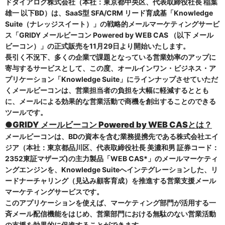
ドダイアログ株式会社（本社：東京都中央区、代表取締役社長 稲葉
雄一 以下BD）は、SaaS型 SFA/CRM リード育成基「Knowledge
Suite（ナレッジスイート）」の戦略的メールマーケティングサービ
ス「GRIDY メールビーコン Powered by WEB CAS （以下 メール
ビーコン）」の正式販売を11月29日より開始いたします。
長引く不況下、多くの企業で課題となっている営業効率のアップに
寄与するサービスとして、この度、オールインワン・ビジネス・ア
プリケーション「
Knowledge Suite
」にラインナップさせていただ
くメールビーコンは、営業担当者の負担を大幅に軽減するととも
に、メールによる効果的な営業活動で商機を創出することのできる
ツールです。
●
GRIDY
メールビーコン
Powered by WEB CASとは？
メールビーコンは、BDの資本を含む業務提携先である株式会社エイ
ジア（本社：東京都品川区、代表取締役社長
美濃
和男 証券コード：
2352東証マザーズ)
の主力製品「WEB CAS*」のメールマーケティ
ングエンジンを、Knowledge Suiteへ
インテグレーションした、リ
ードナーチャリング（見込み顧客育成）を推進する営業支援メール
マーケティングサービスで
す。
このアプリケーションを使えば、マーケティング部門が活用する一
斉メール配信機能をはじめ、営業部門における無駄のない営業活動
の支援を効果的に促進することができます。