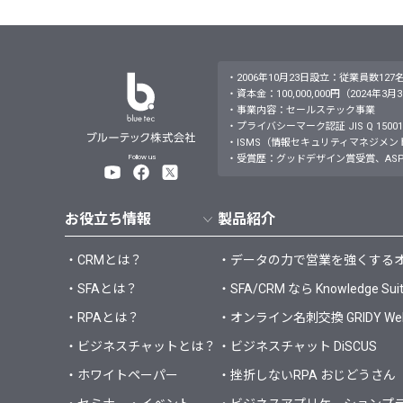
・2006年10月23日設立：従業員数127
・資本金：100,000,000円（2024年3
・事業内容：セールステック事業
・プライバシーマーク認証 JIS Q 15001：
・ISMS（情報セキュリティマネジメントシステム）JI
Follow us
・受賞歴：グッドデザイン賞受賞、ASP
お役立ち情報
製品紹介
・CRMとは？
・データの力で営業を強くするオールイ
・SFAとは？
・SFA/CRM なら Knowledge Sui
・RPAとは？
・オンライン名刺交換 GRIDY 
・ビジネスチャットとは？
・ビジネスチャット DiSCUS
・ホワイトペーパー
・挫折しないRPA おじどうさん